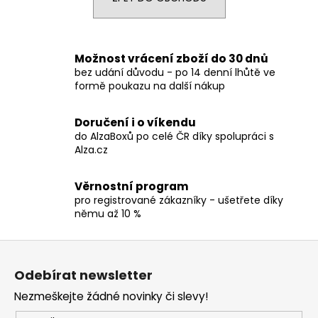
a
j
í
Možnost vrácení zboží do 30 dnů
t
bez udání důvodu - po 14 denní lhůtě ve
formě poukazu na další nákup
?
Doručení i o víkendu
do AlzaBoxů po celé ČR díky spolupráci s
Alza.cz
HLEDAT
Věrnostní program
pro registrované zákazníky - ušetřete díky
němu až 10 %
D
o
Z
p
á
o
Odebírat newsletter
p
r
Nezmeškejte žádné novinky či slevy!
a
u