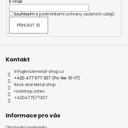
č
t
E-mail
u
í
j
Souhlasím s
podmínkami ochrany osobních údajů
e
m
PŘIHLÁSIT SE
e
TRIČKO
-
Kontakt
ACID
BATH
-
info
@
rockmetal-shop.cz
WHEN
THE
+420 477 577 307 (Po-Ne: 10-17)
KITE
Rock and Metal shop
STRING
rockshop.zatec
POPS
+420477577307
490
Kč
Informace pro vás
Obchodní podmínky