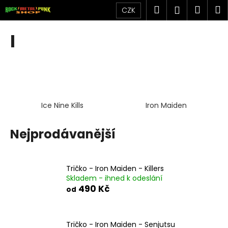
K
Přejít
Hledat
Náku
M
Přihlášen
CZK
na
o
obsah
Zpět
Zpět
košík
š
I
í
C
k
o
p
o
Ice Nine Kills
Iron Maiden
t
ř
Nejprodávanější
e
b
u
Tričko - Iron Maiden - Killers
j
Skladem - ihned k odeslání
e
490 Kč
od
t
e
Tričko - Iron Maiden - Senjutsu
n