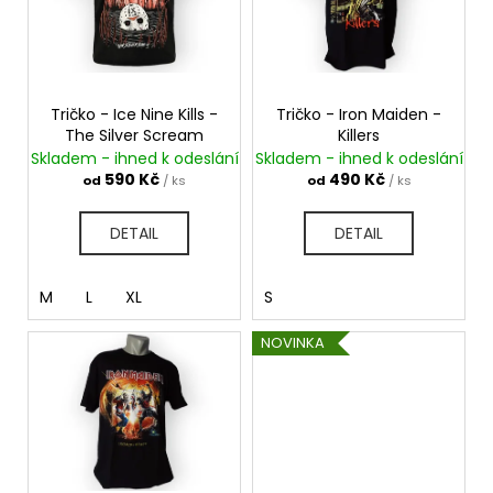
i
č
u
u
s
k
j
p
e
t
r
m
ů
o
Tričko - Ice Nine Kills -
Tričko - Iron Maiden -
e
The Silver Scream
Killers
d
Skladem - ihned k odeslání
Skladem - ihned k odeslání
u
590 Kč
490 Kč
od
/ ks
od
/ ks
TRIČKO
k
-
MAYHEM
t
DETAIL
DETAIL
-
ů
DAWN
OF
M
L
XL
S
THE
BLACK
HEARTS
NOVINKA
590
Kč