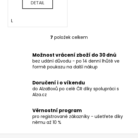
DETAIL
L
7
položek celkem
O
v
l
Možnost vrácení zboží do 30 dnů
á
bez udání důvodu - po 14 denní lhůtě ve
d
formě poukazu na další nákup
a
c
Doručení i o víkendu
í
do AlzaBoxů po celé ČR díky spolupráci s
p
Alza.cz
r
v
Věrnostní program
k
pro registrované zákazníky - ušetřete díky
y
němu až 10 %
v
ý
Z