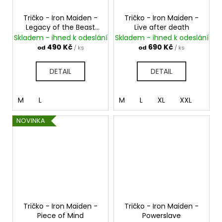
Tričko - Iron Maiden -
Tričko - Iron Maiden -
Legacy of the Beast
Live after death
World Tour
Skladem - ihned k odeslání
Skladem - ihned k odeslání
490 Kč
690 Kč
od
/ ks
od
/ ks
DETAIL
DETAIL
M
L
M
L
XL
XXL
NOVINKA
Tričko - Iron Maiden -
Tričko - Iron Maiden -
Piece of Mind
Powerslave