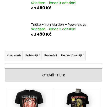
Skladem - ihned k odeslání
a
490 Kč
od
j
í
t
Tričko - Iron Maiden - Powerslave
Skladem - ihned k odeslání
?
490 Kč
od
Ř
a
HLEDAT
Abecedně
Nejlevnější
Nejdražší
Nejprodávanější
z
e
n
D
OTEVŘÍT FILTR
í
o
p
p
V
o
r
ý
r
o
p
u
d