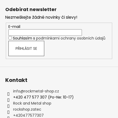
p
á
i
Odebírat newsletter
p
s
Nezmeškejte žádné novinky či slevy!
a
u
t
E-mail
í
Souhlasím s
podmínkami ochrany osobních údajů
PŘIHLÁSIT SE
Kontakt
info
@
rockmetal-shop.cz
+420 477 577 307 (Po-Ne: 10-17)
Rock and Metal shop
rockshop.zatec
+420477577307