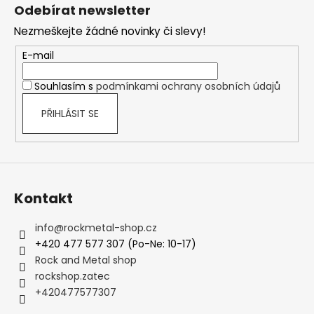
á
Odebírat newsletter
p
Nezmeškejte žádné novinky či slevy!
a
t
E-mail
í
Souhlasím s
podmínkami ochrany osobních údajů
PŘIHLÁSIT SE
Kontakt
info
@
rockmetal-shop.cz
+420 477 577 307 (Po-Ne: 10-17)
Rock and Metal shop
rockshop.zatec
+420477577307