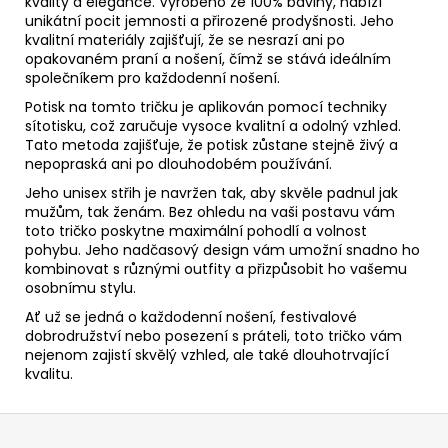
kvality a elegance. Vyrobeno ze 100% bavlny, nabízí
unikátní pocit jemnosti a přirozené prodyšnosti. Jeho
kvalitní materiály zajišťují, že se nesrazí ani po
opakovaném praní a nošení, čímž se stává ideálním
společníkem pro každodenní nošení.
Potisk na tomto tričku je aplikován pomocí techniky
sítotisku, což zaručuje vysoce kvalitní a odolný vzhled.
Tato metoda zajišťuje, že potisk zůstane stejně živý a
nepopraská ani po dlouhodobém používání.
Jeho unisex střih je navržen tak, aby skvěle padnul jak
mužům, tak ženám. Bez ohledu na vaši postavu vám
toto tričko poskytne maximální pohodlí a volnost
pohybu. Jeho nadčasový design vám umožní snadno ho
kombinovat s různými outfity a přizpůsobit ho vašemu
osobnímu stylu.
Ať už se jedná o každodenní nošení, festivalové
dobrodružství nebo posezení s práteli, toto tričko vám
nejenom zajistí skvělý vzhled, ale také dlouhotrvající
kvalitu.
Z