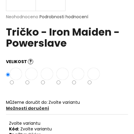
a
j
Průměrné
Neohodnoceno
Podrobnosti hodnocení
í
hodnocení
Tričko - Iron Maiden -
produktu
t
je
?
Powerslave
0,0
z
5
hvězdiček.
VELIKOST
?
HLEDAT
D
o
Můžeme doručit do:
Zvolte variantu
p
Možnosti doručení
o
r
Zvolte variantu
u
Kód:
Zvolte variantu