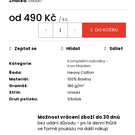
č
Značka:
Gildan
u
j
od
490 Kč
/ ks
e
Měrná
m
DO KOŠÍKU
cena:
e
Zeptat se
Hlídat
Sdílet
TRIČKO
-
Kompletní nabídka -
MANOWAR
Kategorie
:
Iron Maiden
-
WARRIORS
Řada
:
Heavy Cotton
OF
Materiál
:
100% Bavlna
THE
Gramáž
:
180 g/m²
WORLD
2002
Střih
:
Unisex
Druh potisku
:
Sítotisk
490
Kč
Možnost vrácení zboží do 30 dnů
bez udání důvodu - po 14 denní lhůtě
ve formě poukazu na další nákup