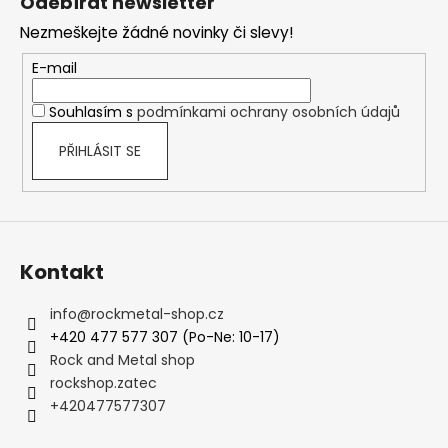
Odebírat newsletter
u
p
Nezmeškejte žádné novinky či slevy!
a
t
E-mail
í
Souhlasím s
podmínkami ochrany osobních údajů
PŘIHLÁSIT SE
Kontakt
info
@
rockmetal-shop.cz
+420 477 577 307 (Po-Ne: 10-17)
Rock and Metal shop
rockshop.zatec
+420477577307