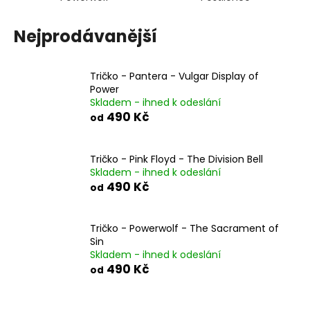
a
j
Nejprodávanější
í
t
Tričko - Pantera - Vulgar Display of
?
Power
Skladem - ihned k odeslání
490 Kč
od
Tričko - Pink Floyd - The Division Bell
HLEDAT
Skladem - ihned k odeslání
490 Kč
od
D
Tričko - Powerwolf - The Sacrament of
o
Sin
p
Skladem - ihned k odeslání
o
490 Kč
od
r
u
Ř