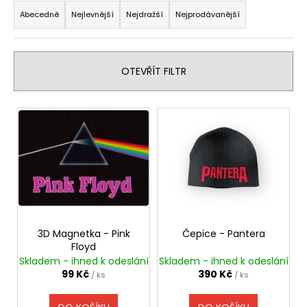
č
a
u
Abecedně
Nejlevnější
Nejdražší
Nejprodávanější
j
z
e
e
m
n
OTEVŘÍT FILTR
e
í
p
V
TRIČKO
r
ý
-
o
SEPULTURA
p
-
d
i
ARISE
u
s
490
k
Kč
p
t
r
ů
o
3D Magnetka - Pink
Čepice - Pantera
Floyd
d
Skladem - ihned k odeslání
Skladem - ihned k odeslání
u
99 Kč
390 Kč
/ ks
/ ks
k