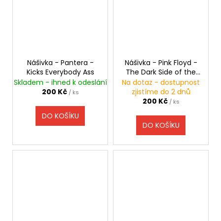
Nášivka - Pantera -
Nášivka - Pink Floyd -
Kicks Everybody Ass
The Dark Side of the
Moon - hranatá
Skladem - ihned k odeslání
Na dotaz - dostupnost
200 Kč
zjistíme do 2 dnů
/ ks
200 Kč
/ ks
DO KOŠÍKU
DO KOŠÍKU