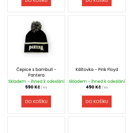
t
DO KOŠÍKU
DO KOŠÍKU
ů
Čepice s bambulí -
Kšiltovka - Pink Floyd
Pantera
Skladem - ihned k odeslání
Skladem - ihned k odeslání
590 Kč
490 Kč
/ ks
/ ks
DO KOŠÍKU
DO KOŠÍKU