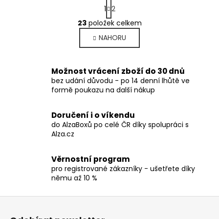
S
1
2
t
r
23
položek celkem
O
á
v
NAHORU
n
l
k
o
á
v
d
Možnost vrácení zboží do 30 dnů
á
a
bez udání důvodu - po 14 denní lhůtě ve
n
formě poukazu na další nákup
c
í
í
p
Doručení i o víkendu
r
do AlzaBoxů po celé ČR díky spolupráci s
v
Alza.cz
k
y
Věrnostní program
v
pro registrované zákazníky - ušetřete díky
ý
němu až 10 %
p
i
Z
s
á