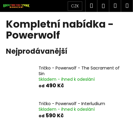
K
Přejít
Hledat
Náku
M
Přihlášen
CZK
na
o
obsah
Zpět
Zpět
košík
š
Kompletní nabídka -
í
C
Powerwolf
k
o
p
Nejprodávanější
o
t
Tričko - Powerwolf - The Sacrament of
ř
Sin
e
Skladem - ihned k odeslání
b
490 Kč
od
u
j
Tričko - Powerwolf - Interludium
e
Skladem - ihned k odeslání
590 Kč
t
od
e
n