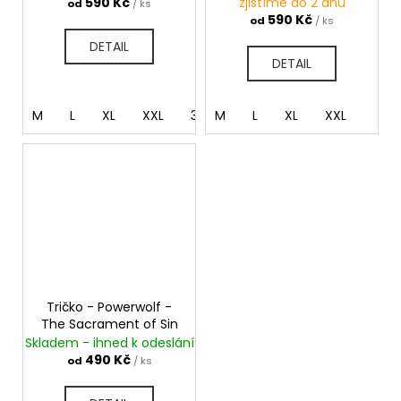
590 Kč
zjistíme do 2 dnů
od
/ ks
590 Kč
od
/ ks
DETAIL
DETAIL
M
L
XL
XXL
3XL
M
L
XL
XXL
Tričko - Powerwolf -
The Sacrament of Sin
Skladem - ihned k odeslání
490 Kč
od
/ ks