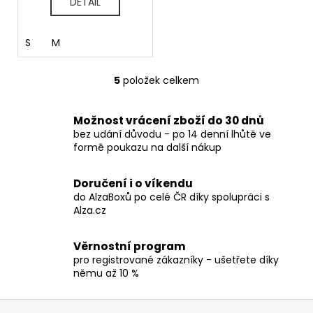
DETAIL
S
M
5
položek celkem
O
v
l
Možnost vrácení zboží do 30 dnů
á
bez udání důvodu - po 14 denní lhůtě ve
d
formě poukazu na další nákup
a
c
Doručení i o víkendu
í
do AlzaBoxů po celé ČR díky spolupráci s
p
Alza.cz
r
v
Věrnostní program
k
pro registrované zákazníky - ušetřete díky
y
němu až 10 %
v
ý
Z