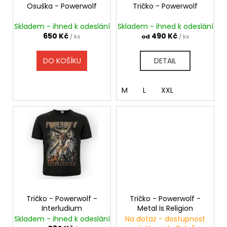
č
ů
o
Osuška - Powerwolf
Tričko - Powerwolf
u
d
j
Skladem - ihned k odeslání
Skladem - ihned k odeslání
u
e
650 Kč
490 Kč
/ ks
od
/ ks
m
k
e
t
DO KOŠÍKU
DETAIL
ů
TRIČKO
M
L
XXL
-
SEPULTURA
-
ARISE
490
Kč
Tričko - Powerwolf -
Tričko - Powerwolf -
Interludium
Metal Is Religion
Skladem - ihned k odeslání
Na dotaz - dostupnost