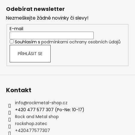
p
á
i
Odebírat newsletter
p
s
Nezmeškejte žádné novinky či slevy!
a
u
t
E-mail
í
Souhlasím s
podmínkami ochrany osobních údajů
PŘIHLÁSIT SE
Kontakt
info
@
rockmetal-shop.cz
+420 477 577 307 (Po-Ne: 10-17)
Rock and Metal shop
rockshop.zatec
+420477577307