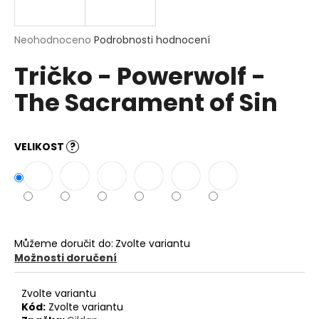
a
j
Průměrné
Neohodnoceno
Podrobnosti hodnocení
í
hodnocení
Tričko - Powerwolf -
produktu
t
je
?
The Sacrament of Sin
0,0
z
5
hvězdiček.
VELIKOST
?
HLEDAT
D
o
Můžeme doručit do:
Zvolte variantu
p
Možnosti doručení
o
r
Zvolte variantu
u
Kód:
Zvolte variantu