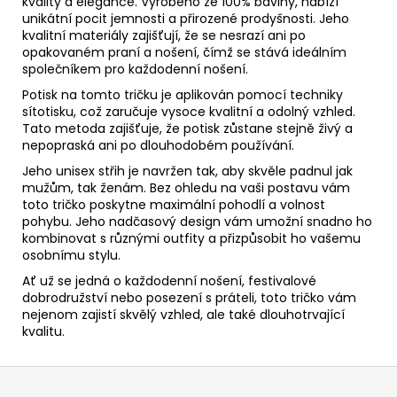
kvality a elegance. Vyrobeno ze 100% bavlny, nabízí
unikátní pocit jemnosti a přirozené prodyšnosti. Jeho
kvalitní materiály zajišťují, že se nesrazí ani po
opakovaném praní a nošení, čímž se stává ideálním
společníkem pro každodenní nošení.
Potisk na tomto tričku je aplikován pomocí techniky
sítotisku, což zaručuje vysoce kvalitní a odolný vzhled.
Tato metoda zajišťuje, že potisk zůstane stejně živý a
nepopraská ani po dlouhodobém používání.
Jeho unisex střih je navržen tak, aby skvěle padnul jak
mužům, tak ženám. Bez ohledu na vaši postavu vám
toto tričko poskytne maximální pohodlí a volnost
pohybu. Jeho nadčasový design vám umožní snadno ho
kombinovat s různými outfity a přizpůsobit ho vašemu
osobnímu stylu.
Ať už se jedná o každodenní nošení, festivalové
dobrodružství nebo posezení s práteli, toto tričko vám
nejenom zajistí skvělý vzhled, ale také dlouhotrvající
kvalitu.
Z