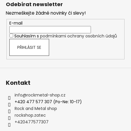
á
Odebírat newsletter
p
Nezmeškejte žádné novinky či slevy!
a
t
E-mail
í
Souhlasím s
podmínkami ochrany osobních údajů
PŘIHLÁSIT SE
Kontakt
info
@
rockmetal-shop.cz
+420 477 577 307 (Po-Ne: 10-17)
Rock and Metal shop
rockshop.zatec
+420477577307