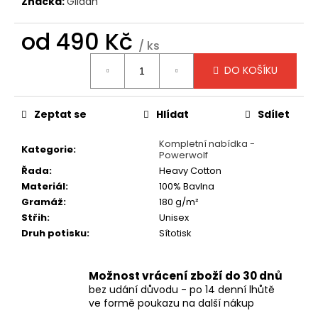
č
Značka:
Gildan
u
j
od
490 Kč
/ ks
e
Měrná
m
DO KOŠÍKU
cena:
e
Zeptat se
Hlídat
Sdílet
TRIČKO
-
Kompletní nabídka -
MAYHEM
Kategorie
:
Powerwolf
-
DAWN
Řada
:
Heavy Cotton
OF
Materiál
:
100% Bavlna
THE
Gramáž
:
180 g/m²
BLACK
HEARTS
Střih
:
Unisex
Druh potisku
:
Sítotisk
590
Kč
Možnost vrácení zboží do 30 dnů
bez udání důvodu - po 14 denní lhůtě
ve formě poukazu na další nákup