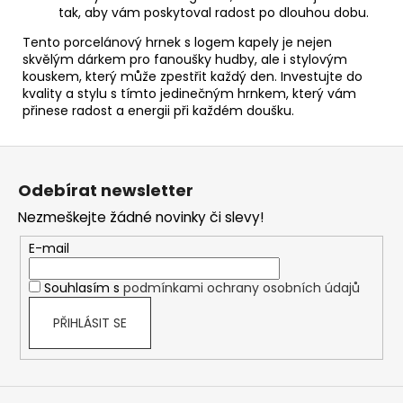
tak, aby vám poskytoval radost po dlouhou dobu.
Tento porcelánový hrnek s logem kapely je nejen
skvělým dárkem pro fanoušky hudby, ale i stylovým
kouskem, který může zpestřit každý den. Investujte do
kvality a stylu s tímto jedinečným hrnkem, který vám
přinese radost a energii při každém doušku.
Z
á
Odebírat newsletter
p
Nezmeškejte žádné novinky či slevy!
a
t
E-mail
í
Souhlasím s
podmínkami ochrany osobních údajů
PŘIHLÁSIT SE