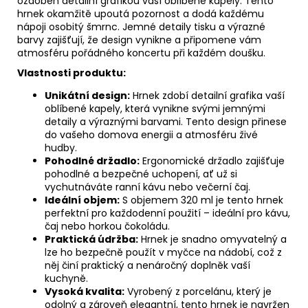
ozdoben detailní grafikou vaší oblíbené kapely. Tento
hrnek okamžitě upoutá pozornost a dodá každému
nápoji osobitý šmrnc. Jemné detaily tisku a výrazné
barvy zajišťují, že design vynikne a připomene vám
atmosféru pořádného koncertu při každém doušku.
Vlastnosti produktu:
Unikátní design:
Hrnek zdobí detailní grafika vaší
oblíbené kapely, která vynikne svými jemnými
detaily a výraznými barvami. Tento design přinese
do vašeho domova energii a atmosféru živé
hudby.
Pohodlné držadlo:
Ergonomické držadlo zajišťuje
pohodlné a bezpečné uchopení, ať už si
vychutnáváte ranní kávu nebo večerní čaj.
Ideální objem:
S objemem 320 ml je tento hrnek
perfektní pro každodenní použití – ideální pro kávu,
čaj nebo horkou čokoládu.
Praktická údržba:
Hrnek je snadno omyvatelný a
lze ho bezpečně použít v myčce na nádobí, což z
něj činí praktický a nenáročný doplněk vaší
kuchyně.
Vysoká kvalita:
Vyrobený z porcelánu, který je
odolný a zároveň elegantní, tento hrnek je navržen