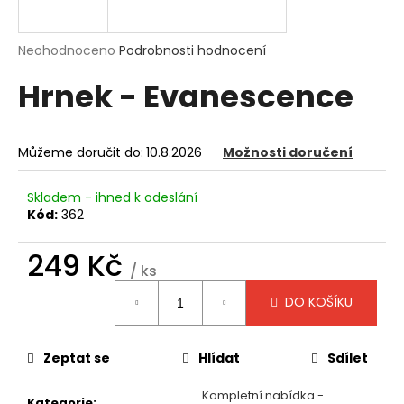
a
j
Průměrné
Neohodnoceno
Podrobnosti hodnocení
í
hodnocení
Hrnek - Evanescence
produktu
t
je
?
0,0
z
Můžeme doručit do:
10.8.2026
Možnosti doručení
5
hvězdiček.
Skladem - ihned k odeslání
HLEDAT
Kód:
362
249 Kč
/ ks
D
Měrná
DO KOŠÍKU
o
cena:
p
o
Zeptat se
Hlídat
Sdílet
r
u
Kompletní nabídka -
Kategorie
: