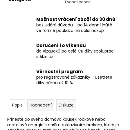
č
Evanescence
u
j
e
Možnost vrácení zboží do 30 dnů
bez udání důvodu - po 14 denní lhůtě
m
ve formě poukazu na další nákup
e
Doručení i o víkendu
TRIČKO
do AlzaBoxů po celé ČR díky spolupráci
-
s Alza.cz
SEPULTURA
-
ARISE
Věrnostní program
490
pro registrované zákazníky - ušetřete
Kč
díky němu až 10 %
Popis
Hodnocení
Diskuze
Přineste do svého domova kousek rockové nebo
metalové energie s naším exkluzivním hrnkem, který je