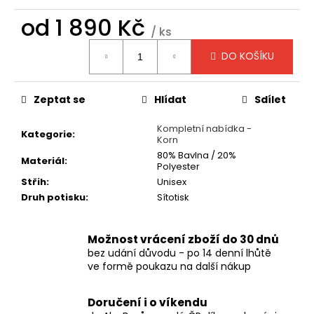
č
u
od
1 890 Kč
j
/ ks
Měrná
e
DO KOŠÍKU
cena:
m
e
Zeptat se
Hlídat
Sdílet
TRIČKO
Kompletní nabídka -
-
Kategorie
:
Korn
MANOWAR
-
80% Bavlna / 20%
Materiál
:
Polyester
WARRIORS
OF
Střih
:
Unisex
THE
Druh potisku
:
Sítotisk
WORLD
2002
490
Možnost vrácení zboží do 30 dnů
Kč
bez udání důvodu - po 14 denní lhůtě
ve formě poukazu na další nákup
Doručení i o víkendu