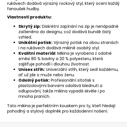
rukávech dodává výrazný rockový styl, který ocení každý
fanoušek hudby.
Vlastnosti produktu:
Skrytý zip:
Diskrétní zapínání na zip je nenápadně
začleněno do designu, což dodává bundě čistý
vzhled.
Unikátní potisk:
Výrazný potisk na obou stranách
i na rukávech dodává mikině osobitý styl.
Kvalitní materiál:
Mikina je vyrobena z odolné
směsi 80 % bavlny a 20 % polyesteru, která
zajišťuje pohodlí i dlouhou životnost.
Unisex střih:
Univerzální střih, který sedí každému,
ať už jde o muže nebo ženu.
Odolný potisk:
Profesionální sítotisk s
plastizolovými barvami odolává blednutí a
odlupování, takže mikina vypadá skvěle i po
mnoha praních.
Tato mikina je perfektním kouskem pro ty, kteří hledají
pohodlný a stylový doplněk pro každodenní nošení.
Z