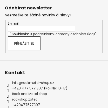
á
Odebírat newsletter
p
Nezmeškejte žádné novinky či slevy!
a
t
E-mail
í
Souhlasím s
podmínkami ochrany osobních údajů
PŘIHLÁSIT SE
Kontakt
info
@
rockmetal-shop.cz
+420 477 577 307 (Po-Ne: 10-17)
Rock and Metal shop
rockshop.zatec
+420477577307