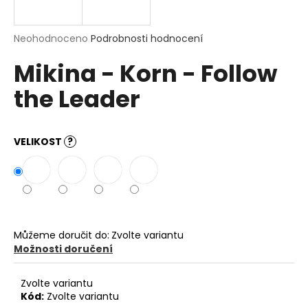
R
a
j
M
Průměrné
Neohodnoceno
Podrobnosti hodnocení
í
hodnocení
Mikina - Korn - Follow
produktu
A
t
je
?
the Leader
0,0
z
5
hvězdiček.
VELIKOST
?
HLEDAT
D
o
Můžeme doručit do:
Zvolte variantu
p
Možnosti doručení
o
r
Zvolte variantu
u
Kód:
Zvolte variantu