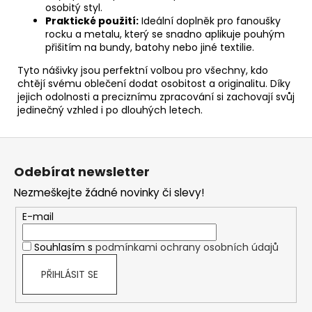
osobitý styl.
Praktické použití:
Ideální doplněk pro fanoušky
rocku a metalu, který se snadno aplikuje pouhým
přišitím na bundy, batohy nebo jiné textilie.
Tyto nášivky jsou perfektní volbou pro všechny, kdo
chtějí svému oblečení dodat osobitost a originalitu. Díky
jejich odolnosti a preciznímu zpracování si zachovají svůj
jedinečný vzhled i po dlouhých letech.
Z
á
Odebírat newsletter
p
Nezmeškejte žádné novinky či slevy!
a
t
E-mail
í
Souhlasím s
podmínkami ochrany osobních údajů
PŘIHLÁSIT SE