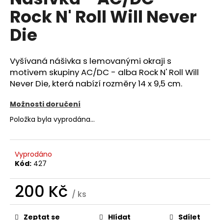
je
a
Rock N' Roll Will Never
0,0
z
j
Die
5
í
hvězdiček.
t
Vyšívaná nášivka s lemovanými okraji s
?
motivem skupiny AC/DC - alba Rock N' Roll Will
Never Die, která nabízí rozměry 14 x 9,5 cm.
Možnosti doručení
HLEDAT
Položka byla vyprodána…
Vyprodáno
D
Kód:
427
o
p
200 Kč
o
/ ks
r
Měrná
u
cena:
Zeptat se
Hlídat
Sdílet