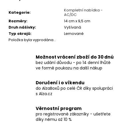
č
u
Kompletní nabídka -
j
Kategorie
:
AC/DC
e
Rozměry
:
14 cm x 9,5 cm
m
Druh nášivky
:
Vyšívaná
e
Typ okrajů
:
Lemované
Položka byla vyprodána…
TRIČKO
-
Možnost vrácení zboží do 30 dnů
MAYHEM
bez udání důvodu - po 14 denní lhůtě
-
ve formě poukazu na další nákup
DAWN
OF
THE
Doručení i o víkendu
BLACK
HEARTS
do AlzaBoxů po celé ČR díky spolupráci
s Alza.cz
590
Kč
Věrnostní program
pro registrované zákazníky - ušetřete
díky němu až 10 %