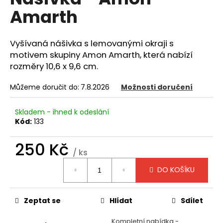
je
a
Amarth
0,0
z
j
5
í
hvězdiček.
Vyšívaná nášivka s lemovanými okraji s
t
motivem skupiny Amon Amarth, která nabízí
?
rozměry 10,6 x 9,6 cm.
Můžeme doručit do:
7.8.2026
Možnosti doručení
Skladem - ihned k odeslání
HLEDAT
Kód:
133
250 Kč
/ ks
D
Měrná
o
DO KOŠÍKU
cena:
p
o
Zeptat se
Hlídat
Sdílet
r
u
Kompletní nabídka -