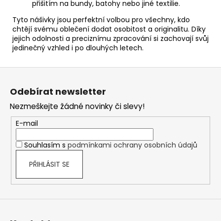
přišitím na bundy, batohy nebo jiné textilie.
Tyto nášivky jsou perfektní volbou pro všechny, kdo
chtějí svému oblečení dodat osobitost a originalitu. Díky
jejich odolnosti a preciznímu zpracování si zachovají svůj
jedinečný vzhled i po dlouhých letech.
Z
á
Odebírat newsletter
p
Nezmeškejte žádné novinky či slevy!
a
t
E-mail
í
Souhlasím s
podmínkami ochrany osobních údajů
PŘIHLÁSIT SE