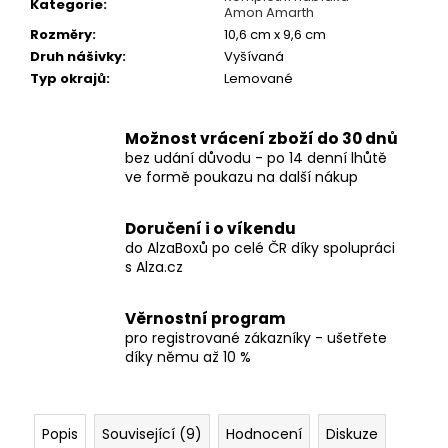
č
Kategorie
:
Amon Amarth
u
Rozměry
:
10,6 cm x 9,6 cm
j
Druh nášivky
:
Vyšívaná
e
Typ okrajů
:
Lemované
m
e
Možnost vrácení zboží do 30 dnů
bez udání důvodu - po 14 denní lhůtě
TRIČKO
ve formě poukazu na další nákup
-
MANOWAR
-
Doručení i o víkendu
WARRIORS
do AlzaBoxů po celé ČR díky spolupráci
OF
s Alza.cz
THE
WORLD
2002
Věrnostní program
490
pro registrované zákazníky - ušetřete
Kč
díky němu až 10 %
Popis
Související (9)
Hodnocení
Diskuze