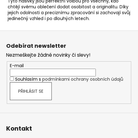
Tyto nášivky jsou perfektní volbou pro všechny, kdo
chtějí svému oblečení dodat osobitost a originalitu. Díky
jejich odolnosti a preciznímu zpracování si zachovají svůj
jedinečný vzhled i po dlouhých letech.
Z
á
Odebírat newsletter
p
Nezmeškejte žádné novinky či slevy!
a
t
E-mail
í
Souhlasím s
podmínkami ochrany osobních údajů
PŘIHLÁSIT SE
Kontakt