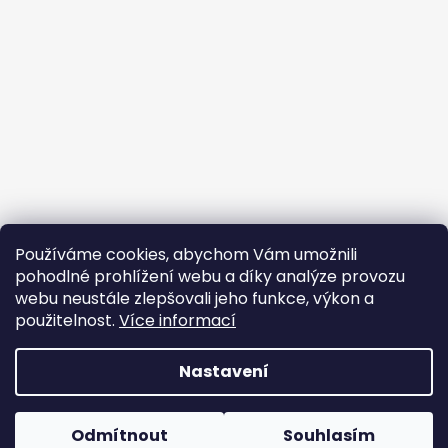
Používáme cookies, abychom Vám umožnili
pohodlné prohlížení webu a díky analýze provozu
webu neustále zlepšovali jeho funkce, výkon a
použitelnost.
Více informací
Nastavení
Vytvořil Shoptet
Copyright 2026
Rock and Metal shop
. Všechna práva
Odmítnout
Souhlasím
vyhrazena.
Upravit nastavení cookies