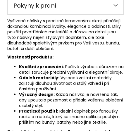
Pokyny k praní
Vyšívané nášivky s precizně lemovanými okraji přinášejí
dokonalou kombinaci kvality, elegance a odolnosti. Díky
použití prvotřídních materiálů a důrazu na detail jsou
tyto nášivky nejen stylovým doplňkem, ale také
dlouhodobě spolehlivým prvkem pro Vaši vestu, bundu,
batoh či další oblečení.
Vlastnosti produktu:
Kvalitní zpracování:
Pečlivá výroba s důrazem na
detail zaručuje precizní vyšívání a elegantní okraje.
Odolné materiály:
Vysoce kvalitní materiály
zajišťují dlouhou životnost a stálý vzhled i při
častém používání.
Výrazný design:
Každá nášivka je navržena tak,
aby upoutala pozornost a přidala vašemu oblečení
osobitý styl.
Praktické použití:
Ideální doplněk pro fanoušky
rocku a metalu, který se snadno aplikuje pouhým
přišitím na bundy, batohy nebo jiné textilie.