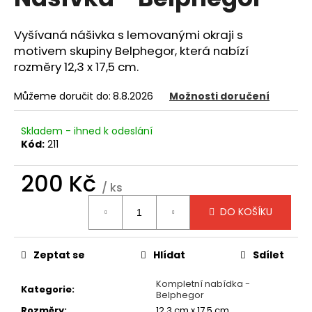
je
a
0,0
z
j
Vyšívaná nášivka s lemovanými okraji s
5
motivem skupiny Belphegor, která nabízí
í
hvězdiček.
rozměry 12,3 x 17,5 cm.
t
?
Můžeme doručit do:
8.8.2026
Možnosti doručení
Skladem - ihned k odeslání
Kód:
211
HLEDAT
200 Kč
/ ks
Měrná
DO KOŠÍKU
cena:
D
o
p
Zeptat se
Hlídat
Sdílet
o
r
Kompletní nabídka -
Kategorie
:
Belphegor
u
Rozměry
:
12,3 cm x 17,5 cm