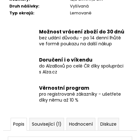
č
Druh nášivky
:
Vyšívaná
u
Typ okrajů
:
Lemované
j
e
m
Možnost vrácení zboží do 30 dnů
e
bez udání důvodu - po 14 denní lhůtě
ve formě poukazu na další nákup
TRIČKO
-
Doručení i o víkendu
MAYHEM
do AlzaBoxů po celé ČR díky spolupráci
-
s Alza.cz
DAWN
OF
THE
Věrnostní program
BLACK
pro registrované zákazníky - ušetřete
HEARTS
díky němu až 10 %
590
Kč
Popis
Související (1)
Hodnocení
Diskuze