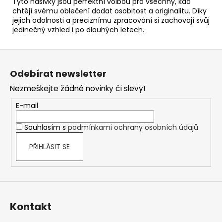
Tyto nášivky jsou perfektní volbou pro všechny, kdo
chtějí svému oblečení dodat osobitost a originalitu. Díky
jejich odolnosti a preciznímu zpracování si zachovají svůj
jedinečný vzhled i po dlouhých letech.
Z
á
Odebírat newsletter
p
Nezmeškejte žádné novinky či slevy!
a
t
E-mail
í
Souhlasím s
podmínkami ochrany osobních údajů
PŘIHLÁSIT SE
Kontakt