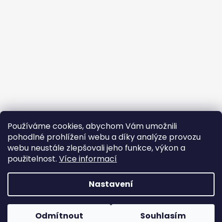
Používáme cookies, abychom Vám umožnili
pohodlné prohlížení webu a díky analýze provozu
webu neustále zlepšovali jeho funkce, výkon a
použitelnost.
Více informací
Nastavení
Vytvořil Shoptet
Copyright 2026
Rock and Metal shop
. Všechna práva
Odmítnout
Souhlasím
vyhrazena.
Upravit nastavení cookies