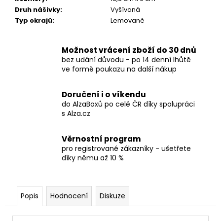
č
Druh nášivky
:
Vyšívaná
u
Typ okrajů
:
Lemované
j
e
m
Možnost vrácení zboží do 30 dnů
e
bez udání důvodu - po 14 denní lhůtě
ve formě poukazu na další nákup
TRIČKO
-
Doručení i o víkendu
SEPULTURA
do AlzaBoxů po celé ČR díky spolupráci
-
s Alza.cz
ARISE
490
Věrnostní program
Kč
pro registrované zákazníky - ušetřete
díky němu až 10 %
Popis
Hodnocení
Diskuze