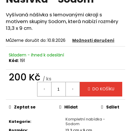
je
a
0,0
z
j
Vyšívaná nášivka s lemovanými okraji s
5
motivem skupiny Sodom, která nabízí rozměry
í
hvězdiček.
13,3 x 9 cm.
t
?
Můžeme doručit do:
10.8.2026
Možnosti doručení
Skladem - ihned k odeslání
Kód:
191
HLEDAT
200 Kč
/ ks
Měrná
DO KOŠÍKU
cena:
D
o
p
Zeptat se
Hlídat
Sdílet
o
r
Kompletní nabídka -
Kategorie
:
Sodom
u
Rozměry
:
13,3 cm x 9 cm