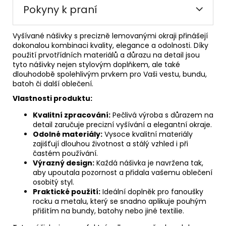
Pokyny k praní
Vyšívané nášivky s precizně lemovanými okraji přinášejí
dokonalou kombinaci kvality, elegance a odolnosti. Díky
použití prvotřídních materiálů a důrazu na detail jsou
tyto nášivky nejen stylovým doplňkem, ale také
dlouhodobě spolehlivým prvkem pro Vaši vestu, bundu,
batoh či další oblečení.
Vlastnosti produktu:
Kvalitní zpracování:
Pečlivá výroba s důrazem na
detail zaručuje precizní vyšívání a elegantní okraje.
Odolné materiály:
Vysoce kvalitní materiály
zajišťují dlouhou životnost a stálý vzhled i při
častém používání.
Výrazný design:
Každá nášivka je navržena tak,
aby upoutala pozornost a přidala vašemu oblečení
osobitý styl.
Praktické použití:
Ideální doplněk pro fanoušky
rocku a metalu, který se snadno aplikuje pouhým
přišitím na bundy, batohy nebo jiné textilie.