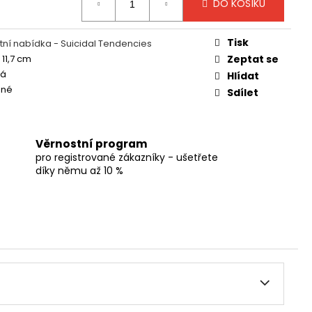
DO KOŠÍKU
Tisk
ní nabídka - Suicidal Tendencies
 11,7 cm
Zeptat se
ná
Hlídat
ané
Sdílet
Věrnostní program
pro registrované zákazníky - ušetřete
díky němu až 10 %