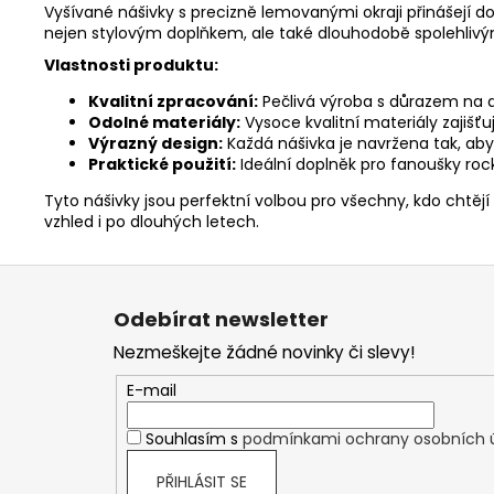
Vyšívané nášivky s precizně lemovanými okraji přinášejí do
nejen stylovým doplňkem, ale také dlouhodobě spolehlivým
Vlastnosti produktu:
Kvalitní zpracování:
Pečlivá výroba s důrazem na de
Odolné materiály:
Vysoce kvalitní materiály zajišťu
Výrazný design:
Každá nášivka je navržena tak, aby
Praktické použití:
Ideální doplněk pro fanoušky rock
Tyto nášivky jsou perfektní volbou pro všechny, kdo chtějí 
vzhled i po dlouhých letech.
Z
á
Odebírat newsletter
p
Nezmeškejte žádné novinky či slevy!
a
t
E-mail
í
Souhlasím s
podmínkami ochrany osobních 
PŘIHLÁSIT SE