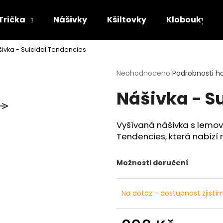
Trička
Nášivky
Kšiltovky
Klobouky
ivka - Suicidal Tendencies
Co potřebujete najít?
Průměrné
Neohodnoceno
Podrobnosti h
hodnocení
Nášivka - S
produktu
HLEDAT
je
0,0
z
Vyšívaná nášivka s lemov
5
Doporučujeme
Tendencies, která nabízí r
hvězdiček.
Možnosti doručení
Na dotaz - dostupnost zjistí
TRIČKO - MAYHEM - DAWN OF THE
TRIČKO - ACID B