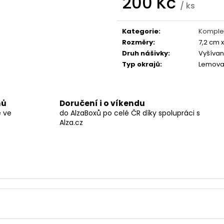
200 Kč
BLACK HEARTS
STRING POPS
/ ks
590 Kč
490 Kč
Měrná
cena:
Kategorie
:
Komplet
Rozměry
:
7,2 cm x
Druh nášivky
:
Vyšíva
Typ okrajů
:
Lemov
nů
Doručení i o víkendu
ě ve
do AlzaBoxů po celé ČR díky spolupráci s
Alza.cz