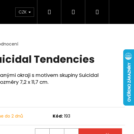
Hledat
Přihlášení
Nákupní
Osušky
Hrnky
Mikiny
Čepice
Tašky
CZK
košík
odnocení
uicidal Tendencies
anými okraji s motivem skupiny Suicidal
ozměry 7,2 x 11,7 cm.
me do 2 dnů
Kód:
193
ATH - WHEN THE KITE