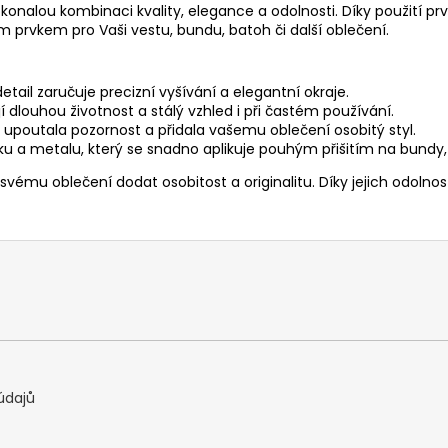
konalou kombinaci kvality, elegance a odolnosti. Díky použití prv
 prvkem pro Vaši vestu, bundu, batoh či další oblečení.
tail zaručuje precizní vyšívání a elegantní okraje.
jí dlouhou životnost a stálý vzhled i při častém používání.
 upoutala pozornost a přidala vašemu oblečení osobitý styl.
u a metalu, který se snadno aplikuje pouhým přišitím na bundy, b
svému oblečení dodat osobitost a originalitu. Díky jejich odolno
údajů