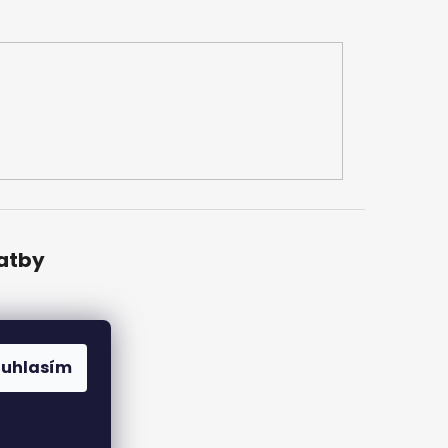
latby
ouhlasím