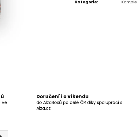
BLACK HEARTS
STRING POPS
Kategorie
:
Komplet
590 Kč
490 Kč
nů
Doručení i o víkendu
ě ve
do AlzaBoxů po celé ČR díky spolupráci s
Alza.cz
e