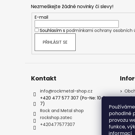
p
Nezmeškejte žádné novinky či slevy!
a
t
E-mail
í
Souhlasím s
podmínkami ochrany osobních 
PŘIHLÁSIT SE
Kontakt
Info
info
@
rockmetal-shop.cz
Obch
+420 477 577 307 (Po-Ne: 10-1
Ochr
7)
Podm
Používáme
Rock and Metal shop
Kale
pohodlné p
rockshop.zatec
FAQ -
provozu we
+420477577307
Kont
funkce, vý
informací