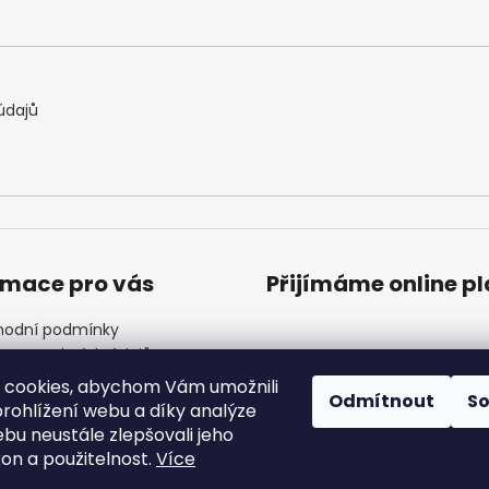
údajů
rmace pro vás
Přijímáme online p
odní podmínky
ana osobních údajů
ínky věrnostního programu
 cookies, abychom Vám umožnili
Odmítnout
S
ndář akcí
rohlížení webu a díky analýze
 Nejčastější dotazy
bu neustále zlepšovali jeho
akty
kon a použitelnost.
Více