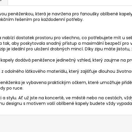
kovou peněženkou, která je navržena pro fanoušky oblíbené kapel
kčním řešením pro každodenní potřeby.
nabízí dostatek prostoru pro všechno, co potřebujete mít u sebe
na tak, aby poskytovala snadný přístup a maximální bezpečí pro 
 zip je ideální pro uložení drobných mincí. Díky zipu máte jisto
 kapely dodává peněžence jedinečný vzhled, který zaujme na prv
 odolného látkového materiálu, který zajišťuje dlouhou životnos
eněženka je vybavena praktickým očkem, které umožňuje přidělá
ždy po ruce.
a stylu. Ať už jste na koncertě, ve městě nebo na cestách, vždy
u designu s motivem vaší oblíbené kapely budete vždy vypadat