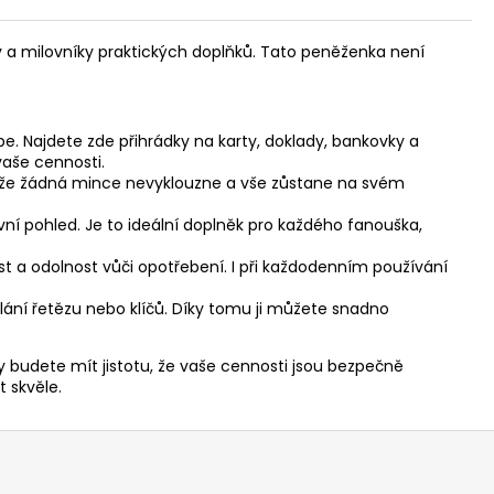
y a milovníky praktických doplňků. Tato peněženka není
. Najdete zde přihrádky na karty, doklady, bankovky a
vaše cennosti.
tu, že žádná mince nevyklouzne a vše zůstane na svém
ní pohled. Je to ideální doplněk pro každého fanouška,
t a odolnost vůči opotřebení. I při každodenním používání
ní řetězu nebo klíčů. Díky tomu ji můžete snadno
 budete mít jistotu, že vaše cennosti jsou bezpečně
 skvěle.