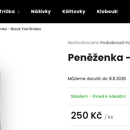
Trička
Nášivky
Kšiltovky
Klobouky
ka - Black Veil Brides
Co potřebujete najít?
Průměrné
Neohodnoceno
Podrobnosti h
hodnocení
Peněženka - 
produktu
HLEDAT
je
0,0
z
5
Doporučujeme
Můžeme doručit do:
8.8.2026
hvězdiček.
Skladem - ihned k odeslání
250 Kč
/ ks
Měrná
TRIČKO - MAYHEM - DAWN OF THE
TRIČKO - ACID B
cena: