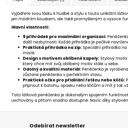
Vyjádřete svou lásku k hudbě a stylu s touto unikátní lát
jen módním kouskem, ale také promyšleným a vysoce fun
Hlavní vlastnosti:
9 přihrádek pro maximální organizaci:
Peněženka 
další nezbytnosti. Každá přihrádka je pečlivě navrže
Praktická přihrádka na zip:
Speciální přihrádka na
místě.
Design s motivem oblíbené kapely:
Stylový motiv
který chce mít svůj oblíbený motiv stále u sebe.
Odolný a kvalitní materiál:
Peněženka je vyrobena z
zůstane peněženka v perfektním stavu.
Praktické očko pro přidělání řetězu nebo klíčů:
P
připnout k batohu, opasku nebo klíčům a mít ji tak v
Tato látková peněženka je dokonalým spojením funkčnosti 
uschovány a přitom snadno dostupné. Navíc díky stylovém
Z
á
Odebírat newsletter