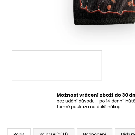
490 Kč
Možnost vrácení zboží do 30 d
bez udání důvodu - po 14 denní lhůt
formě poukazu na další nákup
Popis
Související (1)
Hodnocení
Diskuz