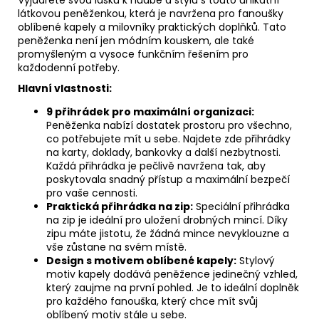
látkovou peněženkou, která je navržena pro fanoušky
oblíbené kapely a milovníky praktických doplňků. Tato
peněženka není jen módním kouskem, ale také
promyšleným a vysoce funkčním řešením pro
každodenní potřeby.
Hlavní vlastnosti:
9 přihrádek pro maximální organizaci:
Peněženka nabízí dostatek prostoru pro všechno,
co potřebujete mít u sebe. Najdete zde přihrádky
na karty, doklady, bankovky a další nezbytnosti.
Každá přihrádka je pečlivě navržena tak, aby
poskytovala snadný přístup a maximální bezpečí
pro vaše cennosti.
Praktická přihrádka na zip:
Speciální přihrádka
na zip je ideální pro uložení drobných mincí. Díky
zipu máte jistotu, že žádná mince nevyklouzne a
vše zůstane na svém místě.
Design s motivem oblíbené kapely:
Stylový
motiv kapely dodává peněžence jedinečný vzhled,
který zaujme na první pohled. Je to ideální doplněk
pro každého fanouška, který chce mít svůj
oblíbený motiv stále u sebe.