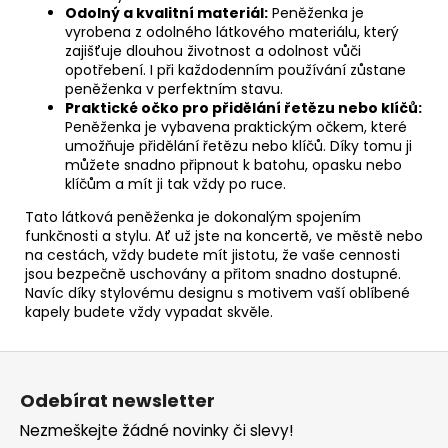
Odolný a kvalitní materiál:
Peněženka je
vyrobena z odolného látkového materiálu, který
zajišťuje dlouhou životnost a odolnost vůči
opotřebení. I při každodenním používání zůstane
peněženka v perfektním stavu.
Praktické očko pro přidělání řetězu nebo klíčů:
Peněženka je vybavena praktickým očkem, které
umožňuje přidělání řetězu nebo klíčů. Díky tomu ji
můžete snadno připnout k batohu, opasku nebo
klíčům a mít ji tak vždy po ruce.
Tato látková peněženka je dokonalým spojením
funkčnosti a stylu. Ať už jste na koncertě, ve městě nebo
na cestách, vždy budete mít jistotu, že vaše cennosti
jsou bezpečně uschovány a přitom snadno dostupné.
Navíc díky stylovému designu s motivem vaší oblíbené
kapely budete vždy vypadat skvěle.
Z
á
Odebírat newsletter
p
Nezmeškejte žádné novinky či slevy!
a