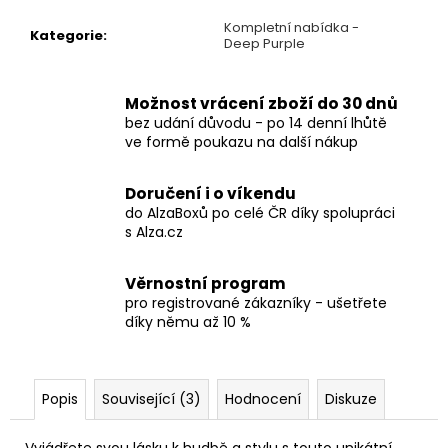
č
u
Kompletní nabídka -
Kategorie
:
j
Deep Purple
e
m
Možnost vrácení zboží do 30 dnů
e
bez udání důvodu - po 14 denní lhůtě
ve formě poukazu na další nákup
TRIČKO
-
Doručení i o víkendu
SEPULTURA
do AlzaBoxů po celé ČR díky spolupráci
-
s Alza.cz
ARISE
490
Kč
Věrnostní program
pro registrované zákazníky - ušetřete
díky němu až 10 %
Popis
Související (3)
Hodnocení
Diskuze
Vyjádřete svou lásku k hudbě a stylu s touto unikátní