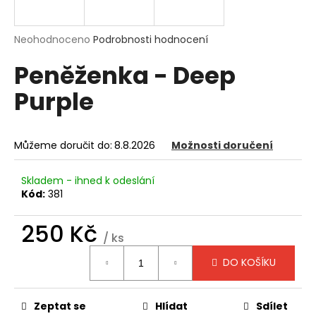
a
j
Průměrné
Neohodnoceno
Podrobnosti hodnocení
í
hodnocení
Peněženka - Deep
produktu
t
je
?
Purple
0,0
z
5
hvězdiček.
Můžeme doručit do:
8.8.2026
Možnosti doručení
HLEDAT
Skladem - ihned k odeslání
Kód:
381
D
250 Kč
/ ks
o
Měrná
p
DO KOŠÍKU
cena:
o
r
u
Zeptat se
Hlídat
Sdílet