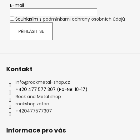
t
E-mail
í
Souhlasím s
podmínkami ochrany osobních údajů
PŘIHLÁSIT SE
Kontakt
info
@
rockmetal-shop.cz
+420 477 577 307 (Po-Ne: 10-17)
Rock and Metal shop
rockshop.zatec
+420477577307
Informace pro vás