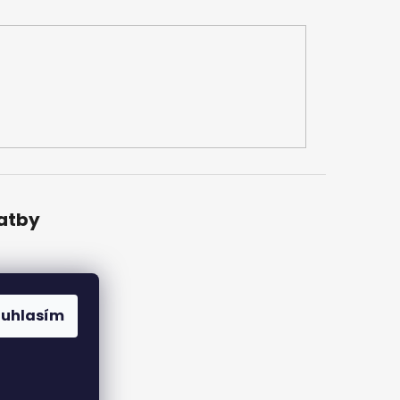
latby
ouhlasím