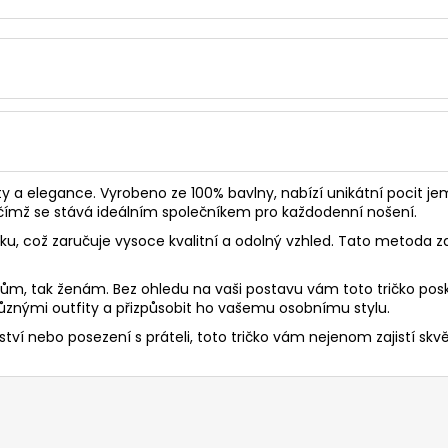
ty a elegance. Vyrobeno ze 100% bavlny, nabízí unikátní pocit jem
, čímž se stává ideálním společníkem pro každodenní nošení.
sku, což zaručuje vysoce kvalitní a odolný vzhled. Tato metoda za
mužům, tak ženám. Bez ohledu na vaši postavu vám toto tričko po
nými outfity a přizpůsobit ho vašemu osobnímu stylu.
ví nebo posezení s práteli, toto tričko vám nejenom zajistí skvělý