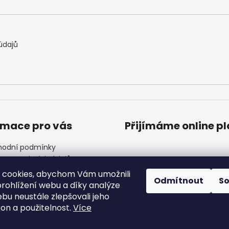
údajů
rmace pro vás
Přijímáme online p
odní podmínky
ana osobních údajů
ínky věrnostního programu
 cookies, abychom Vám umožnili
Odmítnout
S
ndář akcí
rohlížení webu a díky analýze
 Nejčastější dotazy
bu neustále zlepšovali jeho
akty
kon a použitelnost.
Více