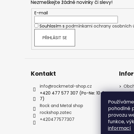
Nezmeškejte žádné novinky či slevy!
a
t
E-mail
í
Souhlasím s
podmínkami ochrany osobních 
PŘIHLÁSIT SE
Kontakt
Info
info
@
rockmetal-shop.cz
Obch
+420 477 577 307 (Po-Ne: 10-1
Ochr
7)
Podm
Používáme
Rock and Metal shop
Kale
pohodlné p
rockshop.zatec
FAQ -
provozu we
+420477577307
Kont
funkce, vý
informací