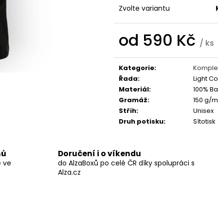
BLACK HEARTS
STRING POPS
Zvolte variantu
590 Kč
490 Kč
od
590 Kč
/ ks
Měrná
cena:
Kategorie
:
Komplet
Řada
:
Light Co
Materiál
:
100% Ba
Gramáž
:
150 g/m
Střih
:
Unisex
Druh potisku
:
Sítotisk
nů
Doručení i o víkendu
ě ve
do AlzaBoxů po celé ČR díky spolupráci s
Alza.cz