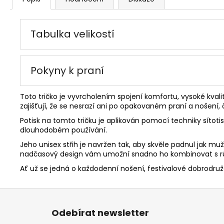
Tabulka velikostí
Pokyny k praní
Toto tričko je vyvrcholením spojení komfortu, vysoké kvali
zajišťují, že se nesrazí ani po opakovaném praní a nošení
Potisk na tomto tričku je aplikován pomocí techniky sítoti
dlouhodobém používání.
Jeho unisex střih je navržen tak, aby skvěle padnul jak 
nadčasový design vám umožní snadno ho kombinovat s růz
Ať už se jedná o každodenní nošení, festivalové dobrodružst
Z
á
Odebírat newsletter
p