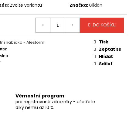
Kód:
Zvolte variantu
Značka:
Gildan
DO KOŠÍKU
Tisk
ní nabídka - Alestorm
tton
Zeptat se
vlna
Hlídat
²
Sdílet
Věrnostní program
pro registrované zákazníky - ušetřete
díky němu až 10 %