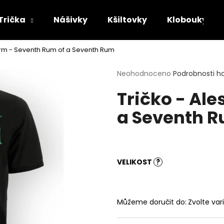
Trička
Nášivky
Kšiltovky
Klobouky
torm - Seventh Rum of a Seventh Rum
Co potřebujete najít?
Průměrné
Neohodnoceno
Podrobnosti h
hodnocení
Tričko - Al
produktu
HLEDAT
je
a Seventh 
0,0
z
5
Doporučujeme
hvězdiček.
VELIKOST
?
Můžeme doručit do:
Zvolte var
TRIČKO - MAYHEM - DAWN OF THE
TRIČKO - ACID B