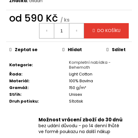
č
Značka:
Gildan
u
j
od
590 Kč
/ ks
e
Měrná
m
DO KOŠÍKU
cena:
e
Zeptat se
Hlídat
Sdílet
TRIČKO
-
Kompletní nabídka -
SEPULTURA
Kategorie
:
Behemoth
-
ARISE
Řada
:
Light Cotton
Materiál
:
100% Bavlna
490
Kč
Gramáž
:
150 g/m²
Střih
:
Unisex
Druh potisku
:
Sítotisk
Možnost vrácení zboží do 30 dnů
bez udání důvodu - po 14 denní lhůtě
ve formě poukazu na další nákup