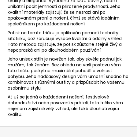
kvality a elegance. Vyrobeno ze 100% bavlny, nabízí
unikátní pocit jemnosti a přirozené prodyšnosti. Jeho
kvalitní materiály zajišťují, že se nesrazí ani po
opakovaném praní a nošení, čímž se stává ideálním
společníkem pro každodenní nošení.
Potisk na tomto tričku je aplikován pomocí techniky
sítotisku, což zaručuje vysoce kvalitní a odolný vzhled.
Tato metoda zajišťuje, že potisk zůstane stejně živý a
nepopraská ani po dlouhodobém používání.
Jeho unisex střih je navržen tak, aby skvěle padnul jak
mužům, tak ženám. Bez ohledu na vaši postavu vám
toto tričko poskytne maximální pohodlí a volnost
pohybu. Jeho nadčasový design vám umožní snadno ho
kombinovat s různými outfity a přizpůsobit ho vašemu
osobnímu stylu.
Ať už se jedná o každodenní nošení, festivalové
dobrodružství nebo posezení s práteli, toto tričko vám
nejenom zajistí skvělý vzhled, ale také dlouhotrvající
kvalitu.
Z