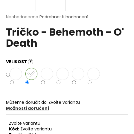
a
j
Průměrné
Neohodnoceno
Podrobnosti hodnocení
í
hodnocení
Tričko - Behemoth - O'
produktu
t
je
?
Death
0,0
z
5
hvězdiček.
VELIKOST
?
HLEDAT
D
o
Můžeme doručit do:
Zvolte variantu
p
Možnosti doručení
o
r
Zvolte variantu
u
Kód:
Zvolte variantu