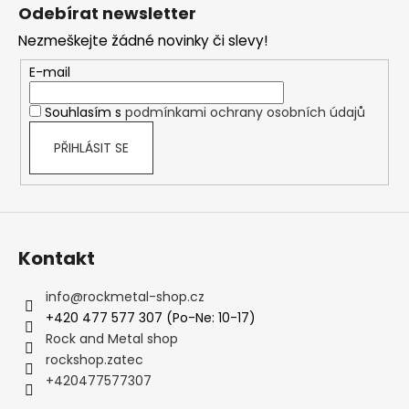
á
Odebírat newsletter
p
Nezmeškejte žádné novinky či slevy!
a
t
E-mail
í
Souhlasím s
podmínkami ochrany osobních údajů
PŘIHLÁSIT SE
Kontakt
info
@
rockmetal-shop.cz
+420 477 577 307 (Po-Ne: 10-17)
Rock and Metal shop
rockshop.zatec
+420477577307