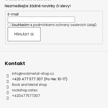
p
Nezmeškejte žádné novinky či slevy!
a
t
E-mail
í
Souhlasím s
podmínkami ochrany osobních údajů
PŘIHLÁSIT SE
Kontakt
info
@
rockmetal-shop.cz
+420 477 577 307 (Po-Ne: 10-17)
Rock and Metal shop
rockshop.zatec
+420477577307