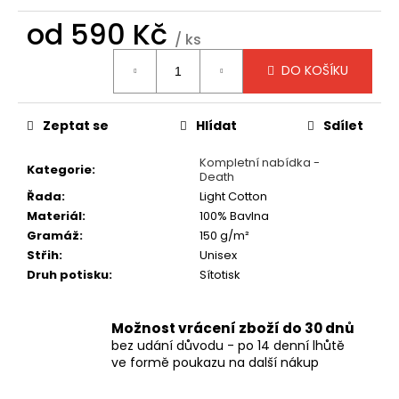
č
u
od
590 Kč
/ ks
j
Měrná
e
DO KOŠÍKU
cena:
m
e
Zeptat se
Hlídat
Sdílet
TRIČKO
Kompletní nabídka -
-
Kategorie
:
Death
MANOWAR
Řada
:
Light Cotton
-
WARRIORS
Materiál
:
100% Bavlna
OF
Gramáž
:
150 g/m²
THE
Střih
:
Unisex
WORLD
2002
Druh potisku
:
Sítotisk
490
Kč
Možnost vrácení zboží do 30 dnů
bez udání důvodu - po 14 denní lhůtě
ve formě poukazu na další nákup