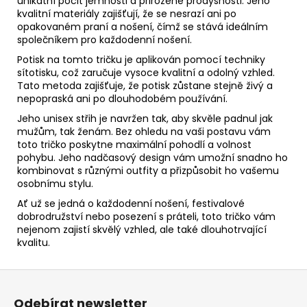
unikátní pocit jemnosti a přirozené prodyšnosti. Jeho
kvalitní materiály zajišťují, že se nesrazí ani po
opakovaném praní a nošení, čímž se stává ideálním
společníkem pro každodenní nošení.
Potisk na tomto tričku je aplikován pomocí techniky
sítotisku, což zaručuje vysoce kvalitní a odolný vzhled.
Tato metoda zajišťuje, že potisk zůstane stejně živý a
nepopraská ani po dlouhodobém používání.
Jeho unisex střih je navržen tak, aby skvěle padnul jak
mužům, tak ženám. Bez ohledu na vaši postavu vám
toto tričko poskytne maximální pohodlí a volnost
pohybu. Jeho nadčasový design vám umožní snadno ho
kombinovat s různými outfity a přizpůsobit ho vašemu
osobnímu stylu.
Ať už se jedná o každodenní nošení, festivalové
dobrodružství nebo posezení s práteli, toto tričko vám
nejenom zajistí skvělý vzhled, ale také dlouhotrvající
kvalitu.
Z
á
Odebírat newsletter