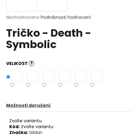
a
j
Průměrné
Neohodnoceno
Podrobnosti hodnocení
í
hodnocení
Tričko - Death -
produktu
t
je
?
Symbolic
0,0
z
5
hvězdiček.
VELIKOST
?
HLEDAT
D
o
Možnosti doručení
p
o
Zvolte variantu
r
Kód:
Zvolte variantu
u
Značka:
Gildan