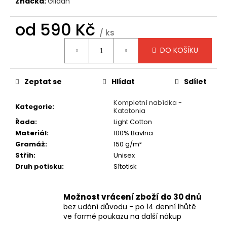
č
Značka:
Gildan
u
j
od
590 Kč
/ ks
e
Měrná
m
DO KOŠÍKU
cena:
e
Zeptat se
Hlídat
Sdílet
TRIČKO
-
Kompletní nabídka -
MANOWAR
Kategorie
:
Katatonia
-
WARRIORS
Řada
:
Light Cotton
OF
Materiál
:
100% Bavlna
THE
Gramáž
:
150 g/m²
WORLD
2002
Střih
:
Unisex
Druh potisku
:
Sítotisk
490
Kč
Možnost vrácení zboží do 30 dnů
bez udání důvodu - po 14 denní lhůtě
ve formě poukazu na další nákup