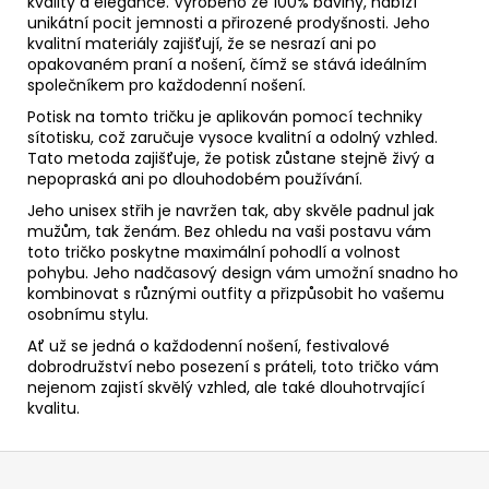
kvality a elegance. Vyrobeno ze 100% bavlny, nabízí
unikátní pocit jemnosti a přirozené prodyšnosti. Jeho
kvalitní materiály zajišťují, že se nesrazí ani po
opakovaném praní a nošení, čímž se stává ideálním
společníkem pro každodenní nošení.
Potisk na tomto tričku je aplikován pomocí techniky
sítotisku, což zaručuje vysoce kvalitní a odolný vzhled.
Tato metoda zajišťuje, že potisk zůstane stejně živý a
nepopraská ani po dlouhodobém používání.
Jeho unisex střih je navržen tak, aby skvěle padnul jak
mužům, tak ženám. Bez ohledu na vaši postavu vám
toto tričko poskytne maximální pohodlí a volnost
pohybu. Jeho nadčasový design vám umožní snadno ho
kombinovat s různými outfity a přizpůsobit ho vašemu
osobnímu stylu.
Ať už se jedná o každodenní nošení, festivalové
dobrodružství nebo posezení s práteli, toto tričko vám
nejenom zajistí skvělý vzhled, ale také dlouhotrvající
kvalitu.
Z