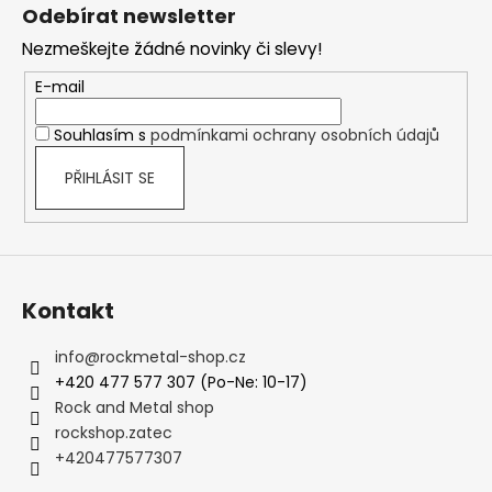
á
Odebírat newsletter
p
Nezmeškejte žádné novinky či slevy!
a
t
E-mail
í
Souhlasím s
podmínkami ochrany osobních údajů
PŘIHLÁSIT SE
Kontakt
info
@
rockmetal-shop.cz
+420 477 577 307 (Po-Ne: 10-17)
Rock and Metal shop
rockshop.zatec
+420477577307