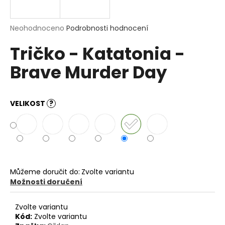
a
j
Průměrné
Neohodnoceno
Podrobnosti hodnocení
í
hodnocení
Tričko - Katatonia -
produktu
t
je
?
Brave Murder Day
0,0
z
5
hvězdiček.
VELIKOST
?
HLEDAT
D
o
Můžeme doručit do:
Zvolte variantu
p
Možnosti doručení
o
r
Zvolte variantu
u
Kód:
Zvolte variantu