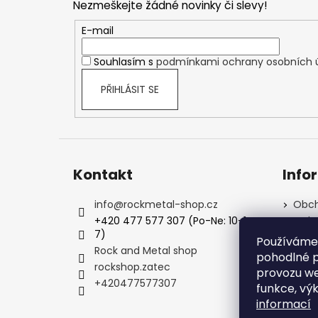
Nezmeškejte žádné novinky či slevy!
a
t
E-mail
í
Souhlasím s
podmínkami ochrany osobních 
PŘIHLÁSIT SE
Kontakt
Info
info
@
rockmetal-shop.cz
Obch
+420 477 577 307 (Po-Ne: 10-1
Ochr
7)
Podm
Používáme
Rock and Metal shop
Kale
pohodlné p
rockshop.zatec
FAQ -
provozu we
+420477577307
Kont
funkce, vý
informací