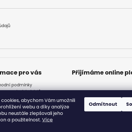
údajů
rmace pro vás
Přijímáme online p
odní podmínky
ana osobních údajů
ínky věrnostního programu
 cookies, abychom Vám umožnili
Odmítnout
S
ndář akcí
rohlížení webu a díky analýze
 Nejčastější dotazy
bu neustále zlepšovali jeho
akty
kon a použitelnost.
Více