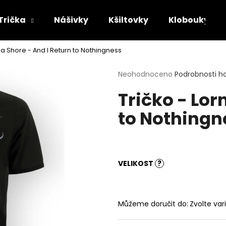
Trička
Nášivky
Kšiltovky
Klobouky
na Shore - And I Return to Nothingness
Co potřebujete najít?
Průměrné
Neohodnoceno
Podrobnosti h
hodnocení
Tričko - Lor
produktu
HLEDAT
je
to Nothingn
0,0
z
5
Doporučujeme
hvězdiček.
VELIKOST
?
Můžeme doručit do:
Zvolte var
TRIČKO - MAYHEM - DAWN OF THE
TRIČKO - ACID B