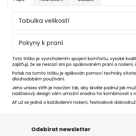
Tabulka velikostí
Pokyny k praní
Toto tričko je vyvrcholením spojení komfortu, vysoké kvali
zajišťují, že se nesrazí ani po opakovaném praní a nošení
Potisk na tomto tričku je aplikován pomocí techniky sítoti
dlouhodobém používání.
Jeho unisex střih je navržen tak, aby skvěle padnul jak 
nadčasový design vám umožní snadno ho kombinovat s růz
Ať už se jedná o každodenní nošení, festivalové dobrodružst
Z
á
Odebírat newsletter
p