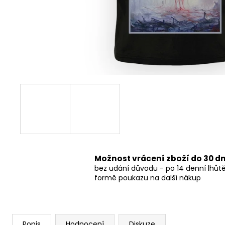
490 Kč
Možnost vrácení zboží do 30 d
bez udání důvodu - po 14 denní lhůt
formě poukazu na další nákup
Popis
Hodnocení
Diskuze