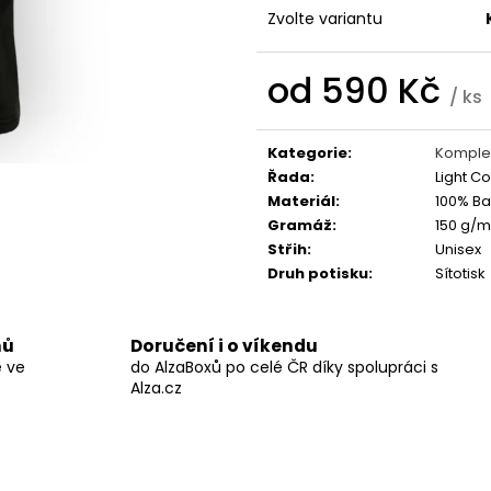
BLACK HEARTS
STRING POPS
Zvolte variantu
590 Kč
490 Kč
od
590 Kč
/ ks
Měrná
cena:
Kategorie
:
Komplet
Řada
:
Light Co
Materiál
:
100% Ba
Gramáž
:
150 g/m
Střih
:
Unisex
Druh potisku
:
Sítotisk
nů
Doručení i o víkendu
ě ve
do AlzaBoxů po celé ČR díky spolupráci s
Alza.cz