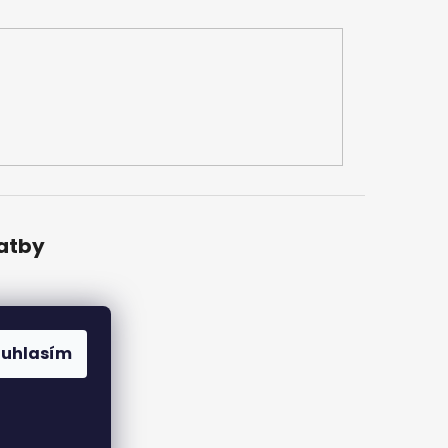
latby
ouhlasím