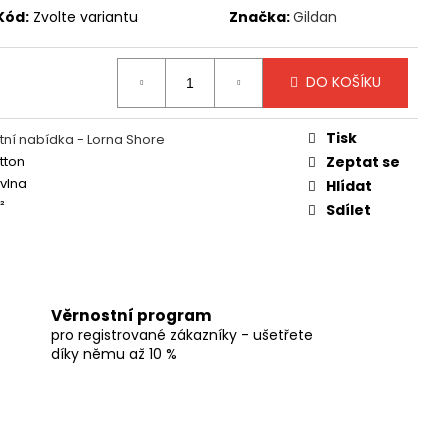
Kód:
Zvolte variantu
Značka:
Gildan
DO KOŠÍKU
Tisk
ní nabídka - Lorna Shore
tton
Zeptat se
vlna
Hlídat
²
Sdílet
Věrnostní program
pro registrované zákazníky - ušetřete
díky němu až 10 %