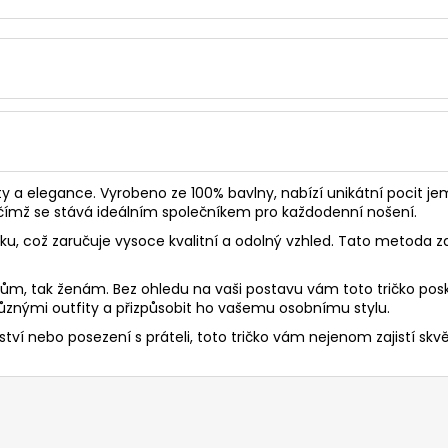
ty a elegance. Vyrobeno ze 100% bavlny, nabízí unikátní pocit jem
, čímž se stává ideálním společníkem pro každodenní nošení.
sku, což zaručuje vysoce kvalitní a odolný vzhled. Tato metoda za
mužům, tak ženám. Bez ohledu na vaši postavu vám toto tričko po
nými outfity a přizpůsobit ho vašemu osobnímu stylu.
ví nebo posezení s práteli, toto tričko vám nejenom zajistí skvělý