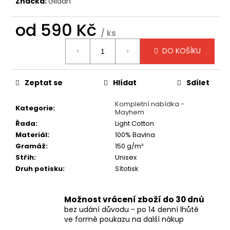
č
Značka:
Gildan
u
j
od
590 Kč
/ ks
e
Měrná
m
DO KOŠÍKU
cena:
e
Zeptat se
Hlídat
Sdílet
TRIČKO
-
Kompletní nabídka -
ACID
Kategorie
:
Mayhem
BATH
-
Řada
:
Light Cotton
WHEN
Materiál
:
100% Bavlna
THE
Gramáž
:
150 g/m²
KITE
STRING
Střih
:
Unisex
POPS
Druh potisku
:
Sítotisk
490
Kč
Možnost vrácení zboží do 30 dnů
bez udání důvodu - po 14 denní lhůtě
ve formě poukazu na další nákup