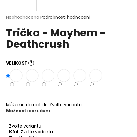
a
j
Průměrné
Neohodnoceno
Podrobnosti hodnocení
í
hodnocení
Tričko - Mayhem -
produktu
t
je
?
Deathcrush
0,0
z
5
hvězdiček.
VELIKOST
?
HLEDAT
D
o
Můžeme doručit do:
Zvolte variantu
p
Možnosti doručení
o
r
Zvolte variantu
u
Kód:
Zvolte variantu