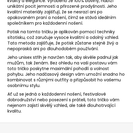
kvality a elegance. Vyrobeno ze 100% bavlny, nabízí
unikátní pocit jemnosti a přirozené prodyšnosti. Jeho
kvalitní materiály zajišťují, že se nesrazí ani po
opakovaném praní a nošení, čímž se stává ideálním
společníkem pro každodenní nošení.
Potisk na tomto tričku je aplikován pomocí techniky
sítotisku, což zaručuje vysoce kvalitní a odolný vzhled.
Tato metoda zajišťuje, že potisk zůstane stejně živý a
nepopraská ani po dlouhodobém používání.
Jeho unisex střih je navržen tak, aby skvěle padnul jak
mužům, tak ženám. Bez ohledu na vaši postavu vám
toto tričko poskytne maximální pohodlí a volnost
pohybu. Jeho nadčasový design vám umožní snadno ho
kombinovat s různými outfity a přizpůsobit ho vašemu
osobnímu stylu.
Ať už se jedná o každodenní nošení, festivalové
dobrodružství nebo posezení s práteli, toto tričko vám
nejenom zajistí skvělý vzhled, ale také dlouhotrvající
kvalitu.
Z