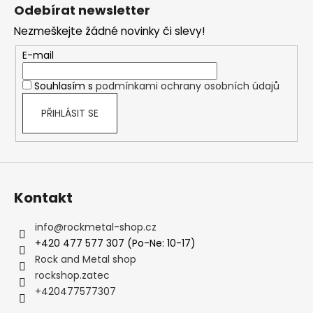
á
Odebírat newsletter
p
Nezmeškejte žádné novinky či slevy!
a
t
E-mail
í
Souhlasím s
podmínkami ochrany osobních údajů
PŘIHLÁSIT SE
Kontakt
info
@
rockmetal-shop.cz
+420 477 577 307 (Po-Ne: 10-17)
Rock and Metal shop
rockshop.zatec
+420477577307