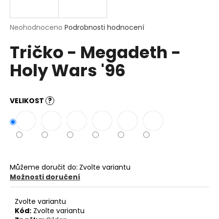
a
j
Průměrné
Neohodnoceno
Podrobnosti hodnocení
í
hodnocení
Tričko - Megadeth -
produktu
t
je
?
Holy Wars '96
0,0
z
5
hvězdiček.
VELIKOST
?
HLEDAT
D
o
Můžeme doručit do:
Zvolte variantu
p
Možnosti doručení
o
r
Zvolte variantu
u
Kód:
Zvolte variantu