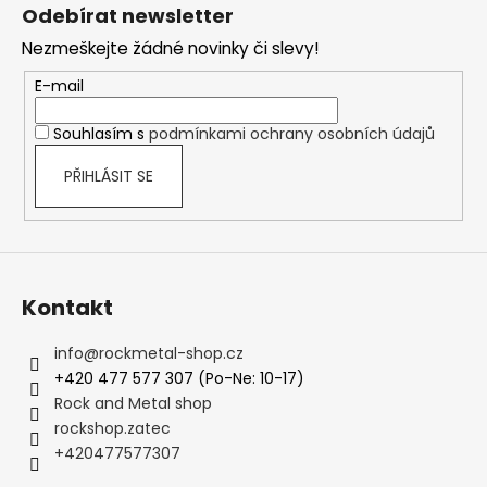
á
Odebírat newsletter
p
Nezmeškejte žádné novinky či slevy!
a
t
E-mail
í
Souhlasím s
podmínkami ochrany osobních údajů
PŘIHLÁSIT SE
Kontakt
info
@
rockmetal-shop.cz
+420 477 577 307 (Po-Ne: 10-17)
Rock and Metal shop
rockshop.zatec
+420477577307