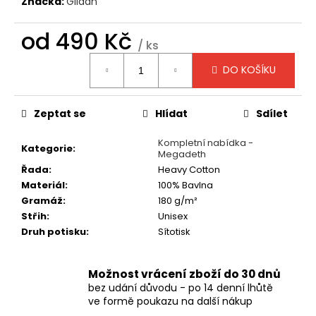
č
Značka:
Gildan
u
j
od
490 Kč
/ ks
e
Měrná
m
DO KOŠÍKU
cena:
e
Zeptat se
Hlídat
Sdílet
TRIČKO
-
Kompletní nabídka -
SEPULTURA
Kategorie
:
Megadeth
-
ARISE
Řada
:
Heavy Cotton
Materiál
:
100% Bavlna
490
Kč
Gramáž
:
180 g/m²
Střih
:
Unisex
Druh potisku
:
Sítotisk
Možnost vrácení zboží do 30 dnů
bez udání důvodu - po 14 denní lhůtě
ve formě poukazu na další nákup