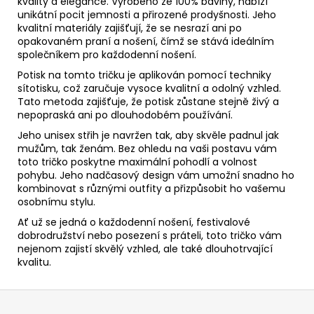
kvality a elegance. Vyrobeno ze 100% bavlny, nabízí
unikátní pocit jemnosti a přirozené prodyšnosti. Jeho
kvalitní materiály zajišťují, že se nesrazí ani po
opakovaném praní a nošení, čímž se stává ideálním
společníkem pro každodenní nošení.
Potisk na tomto tričku je aplikován pomocí techniky
sítotisku, což zaručuje vysoce kvalitní a odolný vzhled.
Tato metoda zajišťuje, že potisk zůstane stejně živý a
nepopraská ani po dlouhodobém používání.
Jeho unisex střih je navržen tak, aby skvěle padnul jak
mužům, tak ženám. Bez ohledu na vaši postavu vám
toto tričko poskytne maximální pohodlí a volnost
pohybu. Jeho nadčasový design vám umožní snadno ho
kombinovat s různými outfity a přizpůsobit ho vašemu
osobnímu stylu.
Ať už se jedná o každodenní nošení, festivalové
dobrodružství nebo posezení s práteli, toto tričko vám
nejenom zajistí skvělý vzhled, ale také dlouhotrvající
kvalitu.
Z