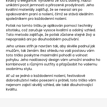
kvality a elegance. Vyrobeno ze 100% bavlny, nabízí
unikátní pocit jemnosti a přirozené prodyšnosti. Jeho
kvalitní materiály zajišťují, že se nesrazí ani po
opakovaném praní a nošení, čímž se stává ideálním
společníkem pro každodenní nošení.
Potisk na tomto tričku je aplikován pomocí techniky
sítotisku, což zaručuje vysoce kvalitní a odolný vzhled.
Tato metoda zajišťuje, že potisk zůstane stejně živý a
nepopraská ani po dlouhodobém používání.
Jeho unisex střih je navržen tak, aby skvěle padnul jak
mužům, tak ženám. Bez ohledu na vaši postavu vám
toto tričko poskytne maximální pohodlí a volnost
pohybu. Jeho nadčasový design vám umožní snadno ho
kombinovat s různými outfity a přizpůsobit ho vašemu
osobnímu stylu.
Ať už se jedná o každodenní nošení, festivalové
dobrodružství nebo posezení s práteli, toto tričko vám
nejenom zajistí skvělý vzhled, ale také dlouhotrvající
kvalitu.
Z