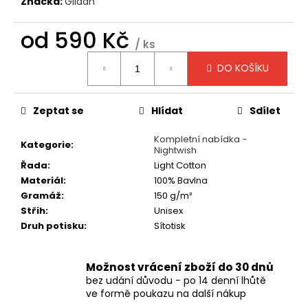
č
Značka:
Gildan
u
j
od
590 Kč
/ ks
e
Měrná
m
DO KOŠÍKU
cena:
e
Zeptat se
Hlídat
Sdílet
TRIČKO
-
Kompletní nabídka -
MANOWAR
Kategorie
:
Nightwish
-
WARRIORS
Řada
:
Light Cotton
OF
Materiál
:
100% Bavlna
THE
Gramáž
:
150 g/m²
WORLD
2002
Střih
:
Unisex
Druh potisku
:
Sítotisk
490
Kč
Možnost vrácení zboží do 30 dnů
bez udání důvodu - po 14 denní lhůtě
ve formě poukazu na další nákup