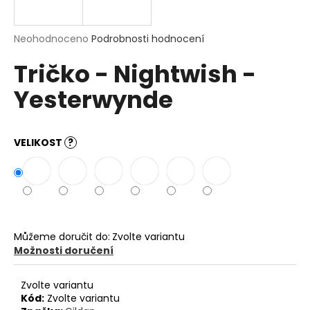
a
j
Průměrné
Neohodnoceno
Podrobnosti hodnocení
í
hodnocení
Tričko - Nightwish -
produktu
t
je
?
Yesterwynde
0,0
z
5
hvězdiček.
VELIKOST
?
HLEDAT
D
o
Můžeme doručit do:
Zvolte variantu
p
Možnosti doručení
o
r
Zvolte variantu
u
Kód:
Zvolte variantu