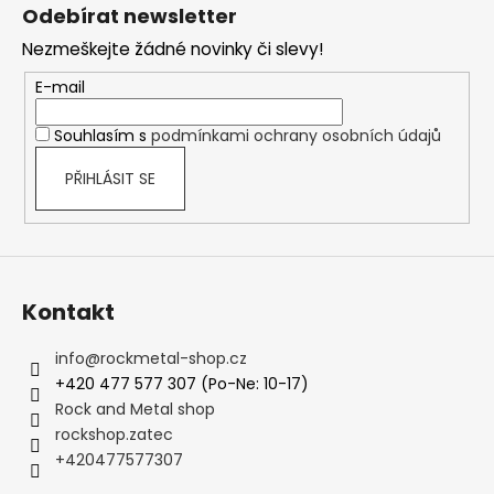
á
Odebírat newsletter
p
Nezmeškejte žádné novinky či slevy!
a
t
E-mail
í
Souhlasím s
podmínkami ochrany osobních údajů
PŘIHLÁSIT SE
Kontakt
info
@
rockmetal-shop.cz
+420 477 577 307 (Po-Ne: 10-17)
Rock and Metal shop
rockshop.zatec
+420477577307