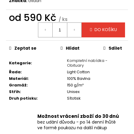
č
Značka:
Gildan
u
j
od
590 Kč
/ ks
e
Měrná
m
DO KOŠÍKU
cena:
e
Zeptat se
Hlídat
Sdílet
TRIČKO
-
Kompletní nabídka -
MANOWAR
Kategorie
:
Obituary
-
WARRIORS
Řada
:
Light Cotton
OF
Materiál
:
100% Bavlna
THE
Gramáž
:
150 g/m²
WORLD
2002
Střih
:
Unisex
Druh potisku
:
Sítotisk
490
Kč
Možnost vrácení zboží do 30 dnů
bez udání důvodu - po 14 denní lhůtě
ve formě poukazu na další nákup