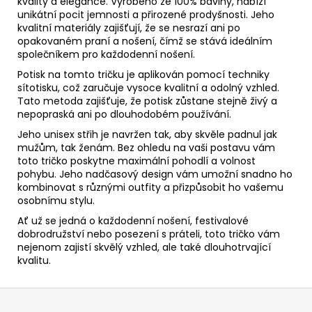
kvality a elegance. Vyrobeno ze 100% bavlny, nabízí
unikátní pocit jemnosti a přirozené prodyšnosti. Jeho
kvalitní materiály zajišťují, že se nesrazí ani po
opakovaném praní a nošení, čímž se stává ideálním
společníkem pro každodenní nošení.
Potisk na tomto tričku je aplikován pomocí techniky
sítotisku, což zaručuje vysoce kvalitní a odolný vzhled.
Tato metoda zajišťuje, že potisk zůstane stejně živý a
nepopraská ani po dlouhodobém používání.
Jeho unisex střih je navržen tak, aby skvěle padnul jak
mužům, tak ženám. Bez ohledu na vaši postavu vám
toto tričko poskytne maximální pohodlí a volnost
pohybu. Jeho nadčasový design vám umožní snadno ho
kombinovat s různými outfity a přizpůsobit ho vašemu
osobnímu stylu.
Ať už se jedná o každodenní nošení, festivalové
dobrodružství nebo posezení s práteli, toto tričko vám
nejenom zajistí skvělý vzhled, ale také dlouhotrvající
kvalitu.
Z