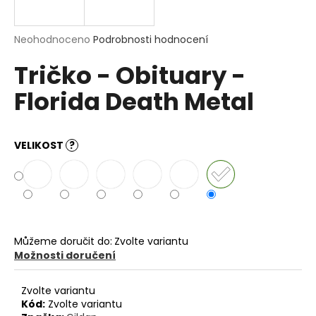
a
j
Průměrné
Neohodnoceno
Podrobnosti hodnocení
í
hodnocení
Tričko - Obituary -
produktu
t
je
?
Florida Death Metal
0,0
z
5
hvězdiček.
VELIKOST
?
HLEDAT
D
o
Můžeme doručit do:
Zvolte variantu
p
Možnosti doručení
o
r
Zvolte variantu
u
Kód:
Zvolte variantu