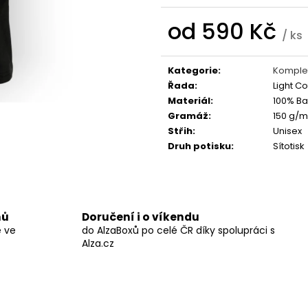
BLACK HEARTS
STRING POPS
590 Kč
490 Kč
od
590 Kč
/ ks
Měrná
cena:
Kategorie
:
Komplet
Řada
:
Light Co
Materiál
:
100% Ba
Gramáž
:
150 g/m
Střih
:
Unisex
Druh potisku
:
Sítotisk
nů
Doručení i o víkendu
ě ve
do AlzaBoxů po celé ČR díky spolupráci s
Alza.cz