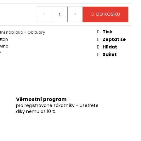
DO KOŠÍKU
Tisk
ní nabídka - Obituary
tton
Zeptat se
vlna
Hlídat
²
Sdílet
Věrnostní program
pro registrované zákazníky - ušetřete
díky němu až 10 %