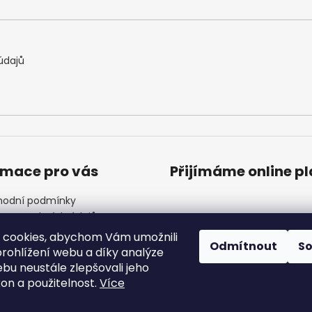
údajů
rmace pro vás
Přijímáme online p
odní podmínky
ana osobních údajů
ínky věrnostního programu
 cookies, abychom Vám umožnili
Odmítnout
S
ndář akcí
rohlížení webu a díky analýze
 Nejčastější dotazy
bu neustále zlepšovali jeho
akty
kon a použitelnost.
Více