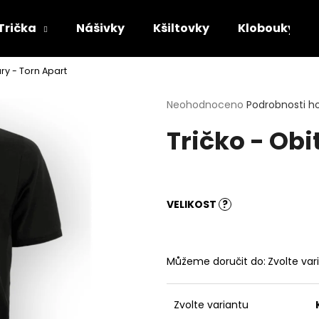
Trička
Nášivky
Kšiltovky
Klobouky
ary - Torn Apart
Co potřebujete najít?
Průměrné
Neohodnoceno
Podrobnosti h
hodnocení
Tričko - Obi
produktu
HLEDAT
je
0,0
z
5
Doporučujeme
hvězdiček.
VELIKOST
?
Můžeme doručit do:
Zvolte var
Zvolte variantu
TRIČKO - MAYHEM - DAWN OF THE
TRIČKO - ACID B