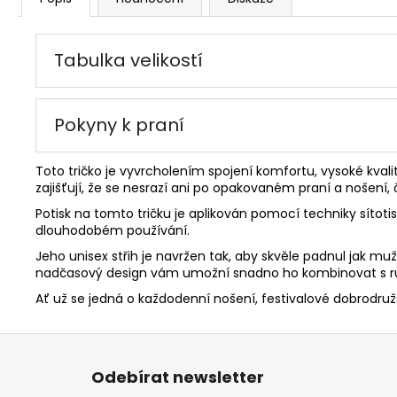
Tabulka velikostí
Pokyny k praní
Toto tričko je vyvrcholením spojení komfortu, vysoké kvali
zajišťují, že se nesrazí ani po opakovaném praní a nošení
Potisk na tomto tričku je aplikován pomocí techniky sítoti
dlouhodobém používání.
Jeho unisex střih je navržen tak, aby skvěle padnul jak 
nadčasový design vám umožní snadno ho kombinovat s růz
Ať už se jedná o každodenní nošení, festivalové dobrodružst
Z
á
Odebírat newsletter
p