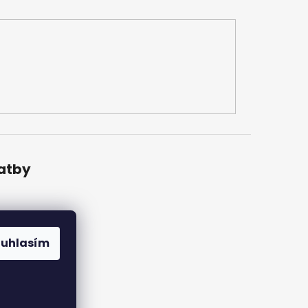
latby
ouhlasím