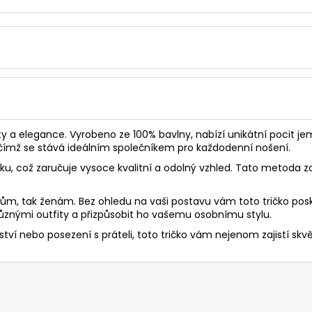
ty a elegance. Vyrobeno ze 100% bavlny, nabízí unikátní pocit jem
, čímž se stává ideálním společníkem pro každodenní nošení.
sku, což zaručuje vysoce kvalitní a odolný vzhled. Tato metoda za
mužům, tak ženám. Bez ohledu na vaši postavu vám toto tričko po
nými outfity a přizpůsobit ho vašemu osobnímu stylu.
ví nebo posezení s práteli, toto tričko vám nejenom zajistí skvělý