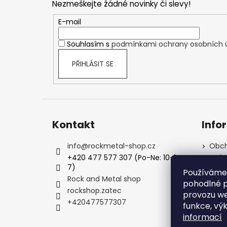
Nezmeškejte žádné novinky či slevy!
a
t
E-mail
í
Souhlasím s
podmínkami ochrany osobních 
PŘIHLÁSIT SE
Kontakt
Info
info
@
rockmetal-shop.cz
Obch
+420 477 577 307 (Po-Ne: 10-1
Ochr
7)
Podm
Používáme
Rock and Metal shop
Kale
pohodlné p
rockshop.zatec
FAQ -
provozu we
+420477577307
Kont
funkce, vý
informací