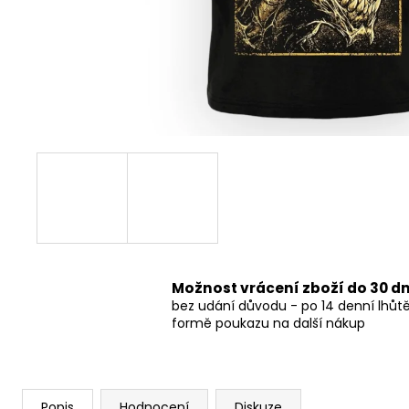
490 Kč
Možnost vrácení zboží do 30 d
bez udání důvodu - po 14 denní lhůt
formě poukazu na další nákup
Popis
Hodnocení
Diskuze