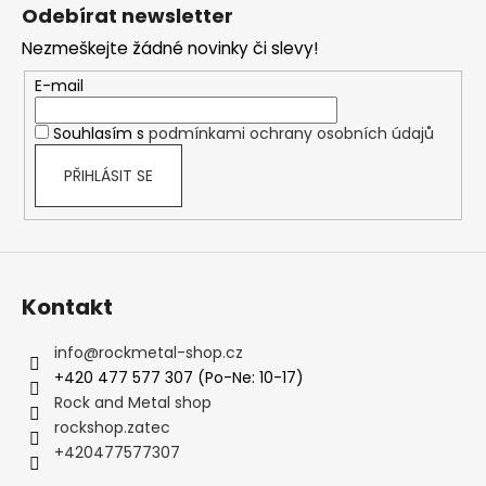
á
Odebírat newsletter
p
Nezmeškejte žádné novinky či slevy!
a
t
E-mail
í
Souhlasím s
podmínkami ochrany osobních údajů
PŘIHLÁSIT SE
Kontakt
info
@
rockmetal-shop.cz
+420 477 577 307 (Po-Ne: 10-17)
Rock and Metal shop
rockshop.zatec
+420477577307