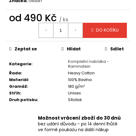
č
Značka:
Gildan
u
j
od
490 Kč
/ ks
e
Měrná
m
DO KOŠÍKU
cena:
e
Zeptat se
Hlídat
Sdílet
TRIČKO
-
Kompletní nabídka -
ACID
Kategorie
:
Rammstein
BATH
-
Řada
:
Heavy Cotton
WHEN
Materiál
:
100% Bavlna
THE
Gramáž
:
180 g/m²
KITE
STRING
Střih
:
Unisex
POPS
Druh potisku
:
Sítotisk
490
Kč
Možnost vrácení zboží do 30 dnů
bez udání důvodu - po 14 denní lhůtě
ve formě poukazu na další nákup