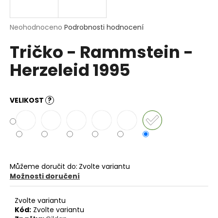
a
j
Průměrné
Neohodnoceno
Podrobnosti hodnocení
í
hodnocení
Tričko - Rammstein -
produktu
t
je
?
Herzeleid 1995
0,0
z
5
hvězdiček.
VELIKOST
?
HLEDAT
D
o
Můžeme doručit do:
Zvolte variantu
p
Možnosti doručení
o
r
Zvolte variantu
u
Kód:
Zvolte variantu