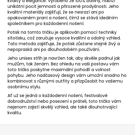
kvality a elegance. Vyrobeno ze 100% bavlny, nabízí
unikátní pocit jemnosti a přirozené prodyšnosti. Jeho
kvalitní materiály zajišťují, že se nesrazí ani po
opakovaném praní a nošení, čímž se stává ideálním
společníkem pro každodenní nošení.
Potisk na tomto tričku je aplikován pomocí techniky
sítotisku, což zaručuje vysoce kvalitní a odolný vzhled.
Tato metoda zajišťuje, že potisk zůstane stejně živý a
nepopraská ani po dlouhodobém používání.
Jeho unisex střih je navržen tak, aby skvěle padnul jak
mužům, tak ženám. Bez ohledu na vaši postavu vám
toto tričko poskytne maximální pohodlí a volnost
pohybu. Jeho nadčasový design vám umožní snadno ho
kombinovat s různými outfity a přizpůsobit ho vašemu
osobnímu stylu.
Ať už se jedná o každodenní nošení, festivalové
dobrodružství nebo posezení s práteli, toto tričko vám
nejenom zajistí skvělý vzhled, ale také dlouhotrvající
kvalitu.
Z