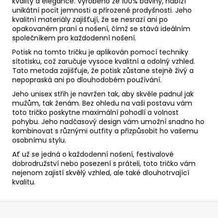
kvality a elegance. Vyrobeno ze 100% bavlny, nabízí
unikátní pocit jemnosti a přirozené prodyšnosti. Jeho
kvalitní materiály zajišťují, že se nesrazí ani po
opakovaném praní a nošení, čímž se stává ideálním
společníkem pro každodenní nošení.
Potisk na tomto tričku je aplikován pomocí techniky
sítotisku, což zaručuje vysoce kvalitní a odolný vzhled.
Tato metoda zajišťuje, že potisk zůstane stejně živý a
nepopraská ani po dlouhodobém používání.
Jeho unisex střih je navržen tak, aby skvěle padnul jak
mužům, tak ženám. Bez ohledu na vaši postavu vám
toto tričko poskytne maximální pohodlí a volnost
pohybu. Jeho nadčasový design vám umožní snadno ho
kombinovat s různými outfity a přizpůsobit ho vašemu
osobnímu stylu.
Ať už se jedná o každodenní nošení, festivalové
dobrodružství nebo posezení s práteli, toto tričko vám
nejenom zajistí skvělý vzhled, ale také dlouhotrvající
kvalitu.
Z