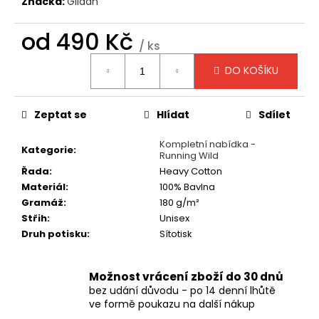
č
Značka:
Gildan
u
j
od
490 Kč
/ ks
e
Měrná
m
DO KOŠÍKU
cena:
e
Zeptat se
Hlídat
Sdílet
TRIČKO
-
Kompletní nabídka -
MAYHEM
Kategorie
:
Running Wild
-
DAWN
Řada
:
Heavy Cotton
OF
Materiál
:
100% Bavlna
THE
Gramáž
:
180 g/m²
BLACK
HEARTS
Střih
:
Unisex
Druh potisku
:
Sítotisk
590
Kč
Možnost vrácení zboží do 30 dnů
bez udání důvodu - po 14 denní lhůtě
ve formě poukazu na další nákup