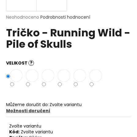
a
j
Průměrné
Neohodnoceno
Podrobnosti hodnocení
í
hodnocení
Tričko - Running Wild -
produktu
t
je
?
Pile of Skulls
0,0
z
5
hvězdiček.
VELIKOST
?
HLEDAT
D
o
Můžeme doručit do:
Zvolte variantu
p
Možnosti doručení
o
r
Zvolte variantu
u
Kód:
Zvolte variantu