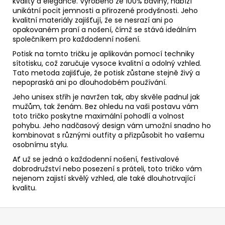
kvality a elegance. Vyrobeno ze 100% bavlny, nabízí
unikátní pocit jemnosti a přirozené prodyšnosti. Jeho
kvalitní materiály zajišťují, že se nesrazí ani po
opakovaném praní a nošení, čímž se stává ideálním
společníkem pro každodenní nošení.
Potisk na tomto tričku je aplikován pomocí techniky
sítotisku, což zaručuje vysoce kvalitní a odolný vzhled.
Tato metoda zajišťuje, že potisk zůstane stejně živý a
nepopraská ani po dlouhodobém používání.
Jeho unisex střih je navržen tak, aby skvěle padnul jak
mužům, tak ženám. Bez ohledu na vaši postavu vám
toto tričko poskytne maximální pohodlí a volnost
pohybu. Jeho nadčasový design vám umožní snadno ho
kombinovat s různými outfity a přizpůsobit ho vašemu
osobnímu stylu.
Ať už se jedná o každodenní nošení, festivalové
dobrodružství nebo posezení s práteli, toto tričko vám
nejenom zajistí skvělý vzhled, ale také dlouhotrvající
kvalitu.
Z