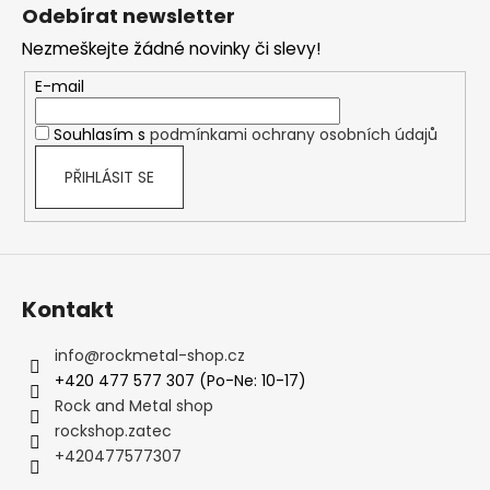
á
Odebírat newsletter
p
Nezmeškejte žádné novinky či slevy!
a
t
E-mail
í
Souhlasím s
podmínkami ochrany osobních údajů
PŘIHLÁSIT SE
Kontakt
info
@
rockmetal-shop.cz
+420 477 577 307 (Po-Ne: 10-17)
Rock and Metal shop
rockshop.zatec
+420477577307