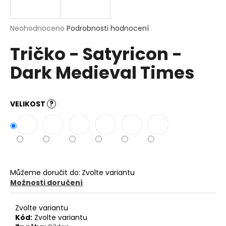
a
j
Průměrné
Neohodnoceno
Podrobnosti hodnocení
í
hodnocení
Tričko - Satyricon -
produktu
t
je
?
Dark Medieval Times
0,0
z
5
hvězdiček.
VELIKOST
?
HLEDAT
D
o
Můžeme doručit do:
Zvolte variantu
p
Možnosti doručení
o
r
Zvolte variantu
u
Kód:
Zvolte variantu