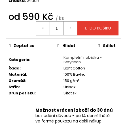
č
Značka:
Gildan
u
j
od
590 Kč
/ ks
e
Měrná
m
DO KOŠÍKU
cena:
e
Zeptat se
Hlídat
Sdílet
TRIČKO
-
Kompletní nabídka -
MANOWAR
Kategorie
:
Satyricon
-
WARRIORS
Řada
:
Light Cotton
OF
Materiál
:
100% Bavlna
THE
Gramáž
:
150 g/m²
WORLD
2002
Střih
:
Unisex
Druh potisku
:
Sítotisk
490
Kč
Možnost vrácení zboží do 30 dnů
bez udání důvodu - po 14 denní lhůtě
ve formě poukazu na další nákup