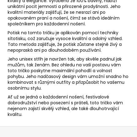
kvality a elegance. Vyrobeno ze 100% bavlny, nabízí
unikátní pocit jemnosti a přirozené prodyšnosti. Jeho
kvalitní materiály zajišťují, že se nesrazí ani po
opakovaném praní a nošení, čímž se stává ideálním
společníkem pro každodenní nošení.
Potisk na tomto tričku je aplikován pomocí techniky
sítotisku, což zaručuje vysoce kvalitní a odolný vzhled.
Tato metoda zajišťuje, že potisk zůstane stejně živý a
nepopraská ani po dlouhodobém používání.
Jeho unisex střih je navržen tak, aby skvěle padnul jak
mužům, tak ženám. Bez ohledu na vaši postavu vám
toto tričko poskytne maximální pohodlí a volnost
pohybu. Jeho nadčasový design vám umožní snadno ho
kombinovat s různými outfity a přizpůsobit ho vašemu
osobnímu stylu.
Ať už se jedná o každodenní nošení, festivalové
dobrodružství nebo posezení s práteli, toto tričko vám
nejenom zajistí skvělý vzhled, ale také dlouhotrvající
kvalitu.
Z