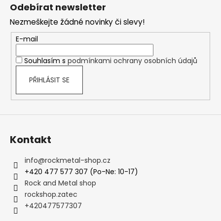
á
Odebírat newsletter
p
Nezmeškejte žádné novinky či slevy!
a
t
E-mail
í
Souhlasím s
podmínkami ochrany osobních údajů
PŘIHLÁSIT SE
Kontakt
info
@
rockmetal-shop.cz
+420 477 577 307 (Po-Ne: 10-17)
Rock and Metal shop
rockshop.zatec
+420477577307