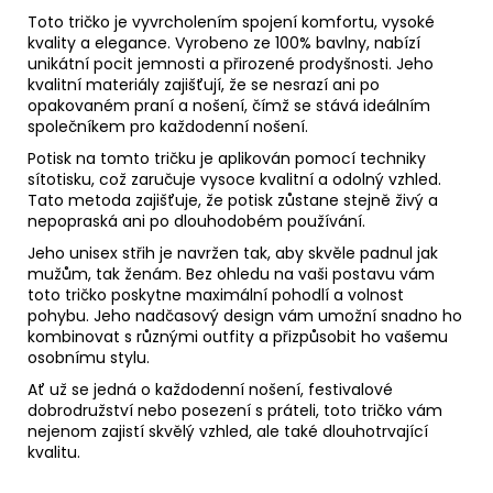
Toto tričko je vyvrcholením spojení komfortu, vysoké
kvality a elegance. Vyrobeno ze 100% bavlny, nabízí
unikátní pocit jemnosti a přirozené prodyšnosti. Jeho
kvalitní materiály zajišťují, že se nesrazí ani po
opakovaném praní a nošení, čímž se stává ideálním
společníkem pro každodenní nošení.
Potisk na tomto tričku je aplikován pomocí techniky
sítotisku, což zaručuje vysoce kvalitní a odolný vzhled.
Tato metoda zajišťuje, že potisk zůstane stejně živý a
nepopraská ani po dlouhodobém používání.
Jeho unisex střih je navržen tak, aby skvěle padnul jak
mužům, tak ženám. Bez ohledu na vaši postavu vám
toto tričko poskytne maximální pohodlí a volnost
pohybu. Jeho nadčasový design vám umožní snadno ho
kombinovat s různými outfity a přizpůsobit ho vašemu
osobnímu stylu.
Ať už se jedná o každodenní nošení, festivalové
dobrodružství nebo posezení s práteli, toto tričko vám
nejenom zajistí skvělý vzhled, ale také dlouhotrvající
kvalitu.