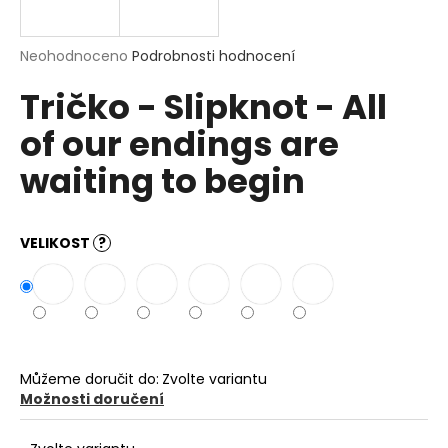
a
j
Průměrné
Neohodnoceno
Podrobnosti hodnocení
í
hodnocení
Tričko - Slipknot - All
produktu
t
je
?
of our endings are
0,0
z
waiting to begin
5
hvězdiček.
HLEDAT
VELIKOST
?
D
o
p
Můžeme doručit do:
Zvolte variantu
o
Možnosti doručení
r
u