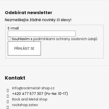
Z
á
Odebírat newsletter
p
Nezmeškejte žádné novinky či slevy!
a
t
E-mail
í
Souhlasím s
podmínkami ochrany osobních údajů
PŘIHLÁSIT SE
Kontakt
info
@
rockmetal-shop.cz
+420 477 577 307 (Po-Ne: 10-17)
Rock and Metal shop
rockshop.zatec