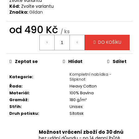
č
Zvolte variantu
Kód:
Zvolte variantu
u
Značka:
Gildan
j
e
od
490 Kč
m
/ ks
e
Měrná
DO KOŠÍKU
cena:
TRIČKO
-
Zeptat se
Hlídat
Sdílet
MANOWAR
-
WARRIORS
Kompletní nabídka -
Kategorie
:
OF
Slipknot
THE
Řada
:
Heavy Cotton
WORLD
Materiál
:
100% Bavlna
2002
Gramáž
:
180 g/m²
490
Střih
:
Unisex
Kč
Druh potisku
:
Sítotisk
Možnost vrácení zboží do 30 dnů
bez udání důvodu - po 14 denní lhůtě