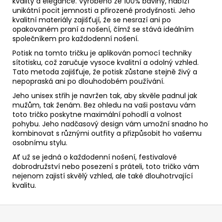
kvality a elegance. Vyrobeno ze 100% bavlny, nabízí
unikátní pocit jemnosti a přirozené prodyšnosti. Jeho
kvalitní materiály zajišťují, že se nesrazí ani po
opakovaném praní a nošení, čímž se stává ideálním
společníkem pro každodenní nošení.
Potisk na tomto tričku je aplikován pomocí techniky
sítotisku, což zaručuje vysoce kvalitní a odolný vzhled.
Tato metoda zajišťuje, že potisk zůstane stejně živý a
nepopraská ani po dlouhodobém používání.
Jeho unisex střih je navržen tak, aby skvěle padnul jak
mužům, tak ženám. Bez ohledu na vaši postavu vám
toto tričko poskytne maximální pohodlí a volnost
pohybu. Jeho nadčasový design vám umožní snadno ho
kombinovat s různými outfity a přizpůsobit ho vašemu
osobnímu stylu.
Ať už se jedná o každodenní nošení, festivalové
dobrodružství nebo posezení s práteli, toto tričko vám
nejenom zajistí skvělý vzhled, ale také dlouhotrvající
kvalitu.
Z