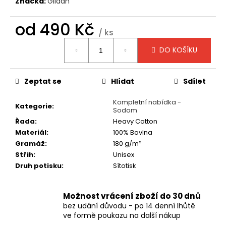
č
Značka:
Gildan
u
j
od
490 Kč
/ ks
e
Měrná
m
DO KOŠÍKU
cena:
e
Zeptat se
Hlídat
Sdílet
TRIČKO
-
Kompletní nabídka -
SEPULTURA
Kategorie
:
Sodom
-
ARISE
Řada
:
Heavy Cotton
Materiál
:
100% Bavlna
490
Kč
Gramáž
:
180 g/m²
Střih
:
Unisex
Druh potisku
:
Sítotisk
Možnost vrácení zboží do 30 dnů
bez udání důvodu - po 14 denní lhůtě
ve formě poukazu na další nákup