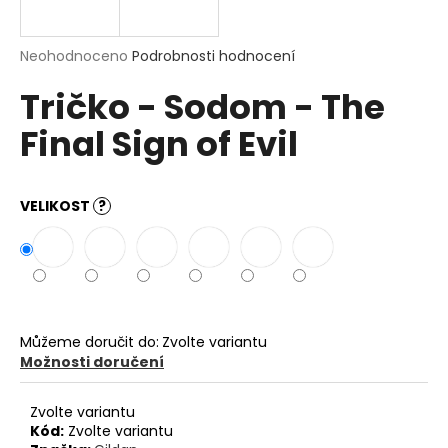
a
j
Průměrné
Neohodnoceno
Podrobnosti hodnocení
í
hodnocení
Tričko - Sodom - The
produktu
t
je
?
Final Sign of Evil
0,0
z
5
hvězdiček.
VELIKOST
?
HLEDAT
D
o
Můžeme doručit do:
Zvolte variantu
p
Možnosti doručení
o
r
Zvolte variantu
u
Kód:
Zvolte variantu