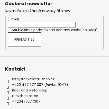
á
Odebírat newsletter
p
Nezmeškejte žádné novinky či slevy!
a
t
E-mail
í
Souhlasím s
podmínkami ochrany osobních údajů
PŘIHLÁSIT SE
Kontakt
info
@
rockmetal-shop.cz
+420 477 577 307 (Po-Ne: 10-17)
Rock and Metal shop
rockshop.zatec
+420477577307