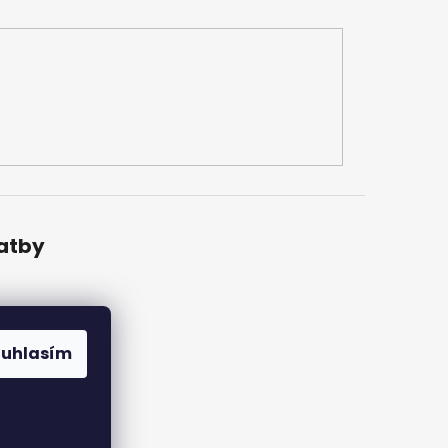
latby
ouhlasím