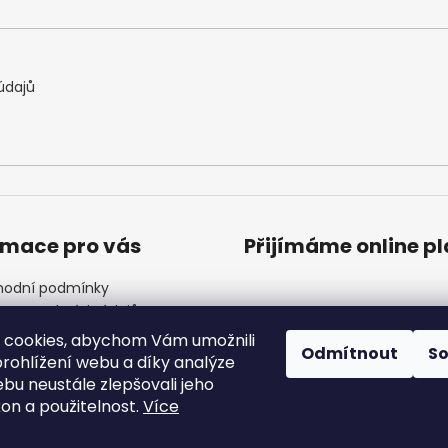
údajů
rmace pro vás
Přijímáme online p
odní podmínky
ana osobních údajů
ínky věrnostního programu
 cookies, abychom Vám umožnili
Odmítnout
S
ndář akcí
rohlížení webu a díky analýze
 Nejčastější dotazy
bu neustále zlepšovali jeho
akty
kon a použitelnost.
Více