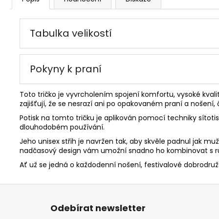
Tabulka velikostí
Pokyny k praní
Toto tričko je vyvrcholením spojení komfortu, vysoké kvali
zajišťují, že se nesrazí ani po opakovaném praní a nošení
Potisk na tomto tričku je aplikován pomocí techniky sítoti
dlouhodobém používání.
Jeho unisex střih je navržen tak, aby skvěle padnul jak 
nadčasový design vám umožní snadno ho kombinovat s růz
Ať už se jedná o každodenní nošení, festivalové dobrodružst
Z
á
Odebírat newsletter
p