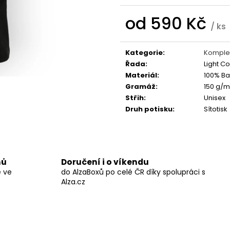
BLACK HEARTS
STRING POPS
590 Kč
490 Kč
od
590 Kč
/ ks
Měrná
cena:
Kategorie
:
Komplet
Řada
:
Light Co
Materiál
:
100% Ba
Gramáž
:
150 g/m
Střih
:
Unisex
Druh potisku
:
Sítotisk
nů
Doručení i o víkendu
ě ve
do AlzaBoxů po celé ČR díky spolupráci s
Alza.cz