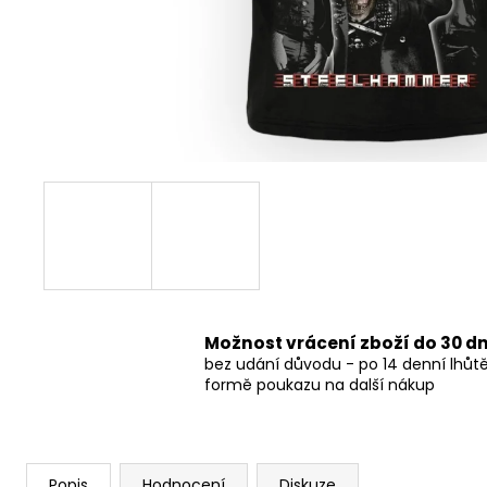
490 Kč
Možnost vrácení zboží do 30 d
bez udání důvodu - po 14 denní lhůt
formě poukazu na další nákup
Popis
Hodnocení
Diskuze