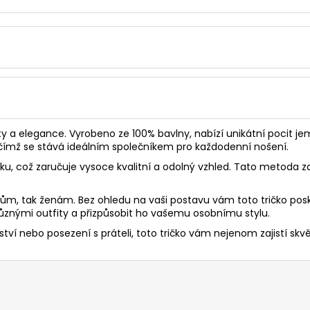
ty a elegance. Vyrobeno ze 100% bavlny, nabízí unikátní pocit jem
, čímž se stává ideálním společníkem pro každodenní nošení.
sku, což zaručuje vysoce kvalitní a odolný vzhled. Tato metoda za
mužům, tak ženám. Bez ohledu na vaši postavu vám toto tričko po
nými outfity a přizpůsobit ho vašemu osobnímu stylu.
ví nebo posezení s práteli, toto tričko vám nejenom zajistí skvělý