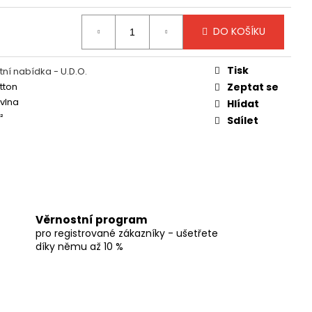
DO KOŠÍKU
Tisk
ní nabídka - U.D.O.
tton
Zeptat se
vlna
Hlídat
²
Sdílet
Věrnostní program
pro registrované zákazníky - ušetřete
díky němu až 10 %