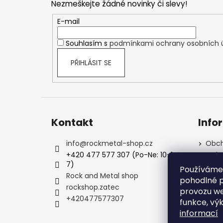
Nezmeškejte žádné novinky či slevy!
a
t
E-mail
í
Souhlasím s
podmínkami ochrany osobních 
PŘIHLÁSIT SE
Kontakt
Info
info
@
rockmetal-shop.cz
Obch
+420 477 577 307 (Po-Ne: 10-1
Ochr
7)
Podm
Používáme
Rock and Metal shop
Kale
pohodlné p
rockshop.zatec
FAQ -
provozu we
+420477577307
Kont
funkce, vý
informací