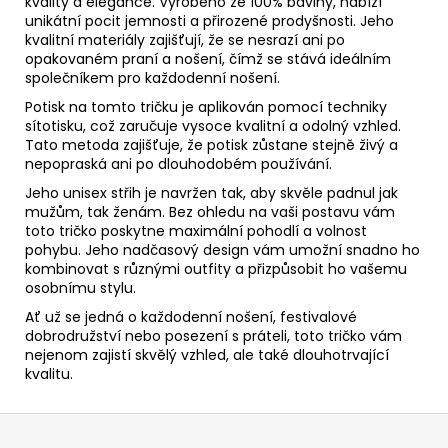
kvality a elegance. Vyrobeno ze 100% bavlny, nabízí
unikátní pocit jemnosti a přirozené prodyšnosti. Jeho
kvalitní materiály zajišťují, že se nesrazí ani po
opakovaném praní a nošení, čímž se stává ideálním
společníkem pro každodenní nošení.
Potisk na tomto tričku je aplikován pomocí techniky
sítotisku, což zaručuje vysoce kvalitní a odolný vzhled.
Tato metoda zajišťuje, že potisk zůstane stejně živý a
nepopraská ani po dlouhodobém používání.
Jeho unisex střih je navržen tak, aby skvěle padnul jak
mužům, tak ženám. Bez ohledu na vaši postavu vám
toto tričko poskytne maximální pohodlí a volnost
pohybu. Jeho nadčasový design vám umožní snadno ho
kombinovat s různými outfity a přizpůsobit ho vašemu
osobnímu stylu.
Ať už se jedná o každodenní nošení, festivalové
dobrodružství nebo posezení s práteli, toto tričko vám
nejenom zajistí skvělý vzhled, ale také dlouhotrvající
kvalitu.
Z