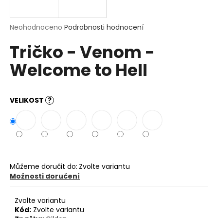
a
j
Průměrné
Neohodnoceno
Podrobnosti hodnocení
í
hodnocení
Tričko - Venom -
produktu
t
je
?
Welcome to Hell
0,0
z
5
hvězdiček.
VELIKOST
?
HLEDAT
D
o
Můžeme doručit do:
Zvolte variantu
p
Možnosti doručení
o
r
Zvolte variantu
u
Kód:
Zvolte variantu