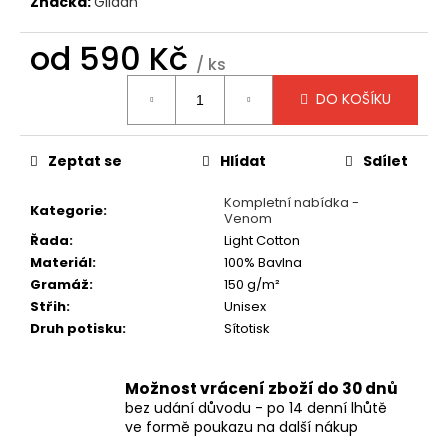
č
Značka:
Gildan
u
j
od
590 Kč
/ ks
e
Měrná
m
DO KOŠÍKU
cena:
e
Zeptat se
Hlídat
Sdílet
TRIČKO
-
Kompletní nabídka -
MAYHEM
Kategorie
:
Venom
-
DAWN
Řada
:
Light Cotton
OF
Materiál
:
100% Bavlna
THE
Gramáž
:
150 g/m²
BLACK
HEARTS
Střih
:
Unisex
Druh potisku
:
Sítotisk
590
Kč
Možnost vrácení zboží do 30 dnů
bez udání důvodu - po 14 denní lhůtě
ve formě poukazu na další nákup