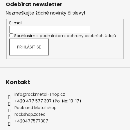
á
Odebírat newsletter
p
Nezmeškejte žádné novinky či slevy!
a
t
E-mail
í
Souhlasím s
podmínkami ochrany osobních údajů
PŘIHLÁSIT SE
Kontakt
info
@
rockmetal-shop.cz
+420 477 577 307 (Po-Ne: 10-17)
Rock and Metal shop
rockshop.zatec
+420477577307