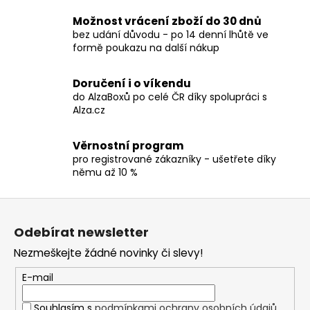
č
v
u
l
Možnost vrácení zboží do 30 dnů
j
á
bez udání důvodu - po 14 denní lhůtě ve
e
d
formě poukazu na další nákup
m
a
e
c
Doručení i o víkendu
í
do AlzaBoxů po celé ČR díky spolupráci s
p
Alza.cz
TRIČKO
r
-
v
SEPULTURA
Věrnostní program
k
-
pro registrované zákazníky - ušetřete díky
ARISE
y
němu až 10 %
v
490
Kč
ý
Z
p
á
i
Odebírat newsletter
p
s
Nezmeškejte žádné novinky či slevy!
a
u
t
E-mail
í
Souhlasím s
podmínkami ochrany osobních údajů