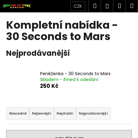
K
Přejít
Hledat
Náku
M
Přihlášen
CZK
na
o
obsah
Zpět
Zpět
košík
š
Kompletní nabídka -
í
C
30 Seconds to Mars
k
o
p
Nejprodávanější
o
t
ř
Peněženka - 30 Seconds to Mars
Skladem - ihned k odeslání
e
250 Kč
b
u
j
Ř
e
a
Abecedně
Nejlevnější
Nejdražší
Nejprodávanější
t
z
e
e
n