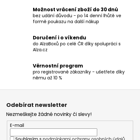
č
v
u
l
Možnost vrácení zboží do 30 dnů
j
á
bez udání důvodu - po 14 denní lhůtě ve
e
d
formě poukazu na další nákup
m
a
e
c
Doručení i o víkendu
í
do AlzaBoxů po celé ČR díky spolupráci s
p
Alza.cz
TRIČKO
r
-
v
HELLOWEEN
Věrnostní program
k
-
pro registrované zákazníky - ušetřete díky
PUMPKINS
y
němu až 10 %
UNITED
v
590
ý
Z
Kč
p
á
i
Odebírat newsletter
p
s
Nezmeškejte žádné novinky či slevy!
a
u
t
E-mail
í
Souhlasím s
podmínkami ochrany osobních údajů