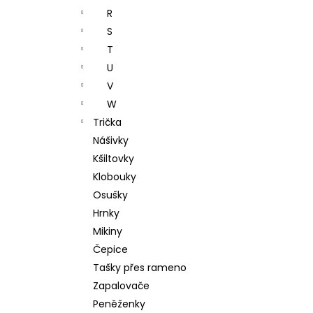
R
S
T
U
V
W
Trička
Nášivky
Kšiltovky
Klobouky
Osušky
Hrnky
Mikiny
Čepice
Tašky přes rameno
Zapalovače
Peněženky