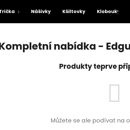
Trička
Nášivky
Kšiltovky
Klobouky
Co potřebujete najít?
Kompletní nabídka - Edg
HLEDAT
Produkty teprve př
Doporučujeme
Můžete se ale podívat na o
TRIČKO - MAYHEM - DAWN OF THE
TRIČKO - ACID B