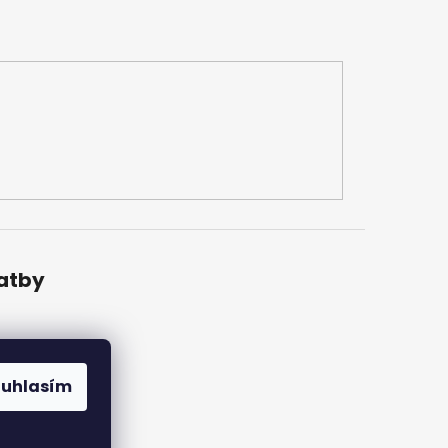
latby
ouhlasím