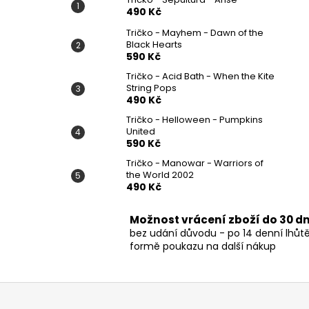
490 Kč
Tričko - Mayhem - Dawn of the
Black Hearts
590 Kč
Tričko - Acid Bath - When the Kite
String Pops
490 Kč
Tričko - Helloween - Pumpkins
United
590 Kč
Tričko - Manowar - Warriors of
the World 2002
490 Kč
Možnost vrácení zboží do 30 d
bez udání důvodu - po 14 denní lhůt
formě poukazu na další nákup
Z
á