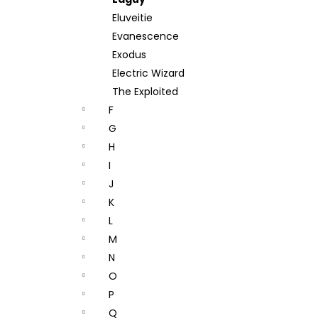
490 Kč
l
Eluveitie
Evanescence
Exodus
Electric Wizard
The Exploited
F
G
H
I
J
K
L
M
N
O
P
Q