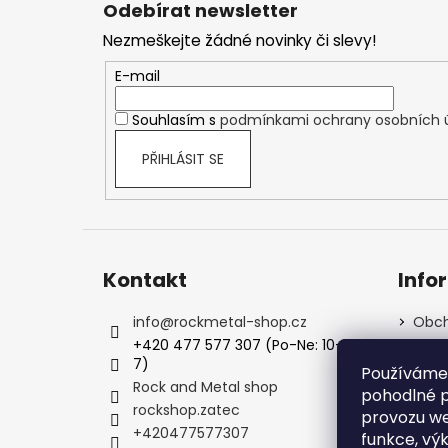
Odebírat newsletter
p
Nezmeškejte žádné novinky či slevy!
a
t
E-mail
í
Souhlasím s
podmínkami ochrany osobních 
PŘIHLÁSIT SE
Kontakt
Info
info
@
rockmetal-shop.cz
Obch
+420 477 577 307 (Po-Ne: 10-1
Ochr
7)
Podm
Používáme
Rock and Metal shop
Kale
pohodlné p
rockshop.zatec
FAQ -
provozu we
+420477577307
Kont
funkce, vý