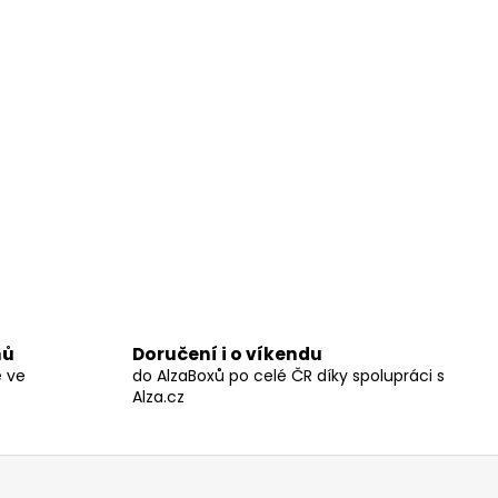
nů
Doručení i o víkendu
ě ve
do AlzaBoxů po celé ČR díky spolupráci s
Alza.cz