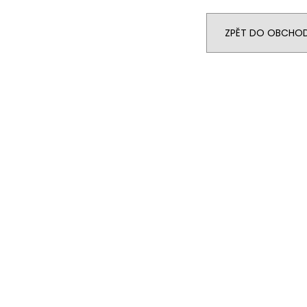
BLACK HEARTS
STRING POPS
590 Kč
490 Kč
ZPĚT DO OBCHO