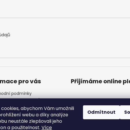
údajů
rmace pro vás
Přijímáme online p
odní podmínky
ana osobních údajů
ínky věrnostního programu
 cookies, abychom Vám umožnili
Odmítnout
S
ndář akcí
rohlížení webu a díky analýze
 Nejčastější dotazy
bu neustále zlepšovali jeho
akty
kon a použitelnost.
Více