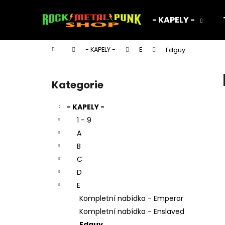
K
Přejít
na
o
- KAPELY -
obsah
Zpět
Zpět
š
do
do
í
Domů
- KAPELY -
E
Edguy
k
obchodu
obchodu
P
o
Kategorie
Přeskočit
s
kategorie
t
- KAPELY -
r
1 - 9
a
A
n
B
n
C
í
D
p
E
a
Kompletní nabídka - Emperor
n
Kompletní nabídka - Enslaved
TRIČKO - SEPULTURA - ARISE
e
Edguy