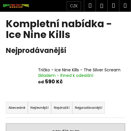
K
Přejít
Hledat
Náku
M
Přihlášen
CZK
na
o
obsah
Zpět
Zpět
košík
š
Kompletní nabídka -
í
C
Ice Nine Kills
k
o
p
Nejprodávanější
o
t
ř
Tričko - Ice Nine Kills - The Silver Scream
Skladem - ihned k odeslání
e
590 Kč
od
b
u
j
Ř
e
a
Abecedně
Nejlevnější
Nejdražší
Nejprodávanější
t
z
e
e
n