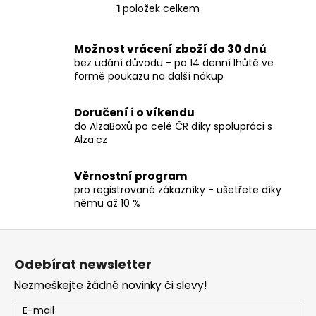
č
1
položek celkem
O
u
v
j
l
e
Možnost vrácení zboží do 30 dnů
á
m
bez udání důvodu - po 14 denní lhůtě ve
d
formě poukazu na další nákup
e
a
c
Doručení i o víkendu
TRIČKO
í
do AlzaBoxů po celé ČR díky spolupráci s
-
p
Alza.cz
MANOWAR
r
-
v
WARRIORS
Věrnostní program
OF
k
pro registrované zákazníky - ušetřete díky
THE
y
němu až 10 %
WORLD
v
2002
ý
Z
490
p
Kč
á
i
Odebírat newsletter
p
s
Nezmeškejte žádné novinky či slevy!
a
u
t
E-mail