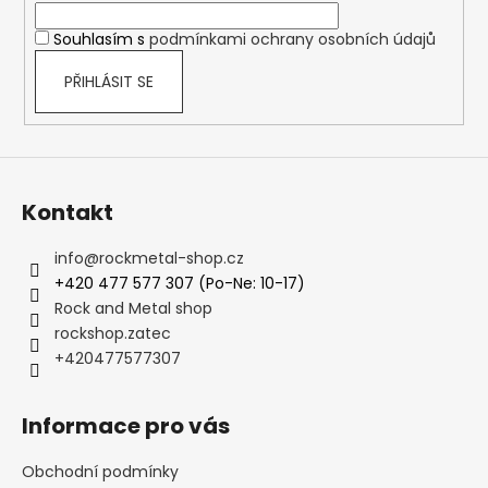
í
Souhlasím s
podmínkami ochrany osobních údajů
PŘIHLÁSIT SE
Kontakt
info
@
rockmetal-shop.cz
+420 477 577 307 (Po-Ne: 10-17)
Rock and Metal shop
rockshop.zatec
+420477577307
Informace pro vás
Obchodní podmínky