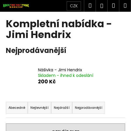
K
Přejít
Hledat
Náku
M
Přihlášen
CZK
na
o
obsah
Zpět
Zpět
košík
š
Kompletní nabídka -
í
C
Jimi Hendrix
k
o
p
Nejprodávanější
o
t
ř
Nášivka - Jimi Hendrix
Skladem - ihned k odeslání
e
200 Kč
b
u
j
Ř
e
a
Abecedně
Nejlevnější
Nejdražší
Nejprodávanější
t
z
e
e
n