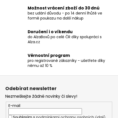
č
v
u
l
Možnost vrácení zboží do 30 dnů
j
á
bez udání důvodu - po 14 denní lhůtě ve
e
d
formě poukazu na další nákup
m
a
e
c
Doručení i o víkendu
í
do AlzaBoxů po celé ČR díky spolupráci s
p
Alza.cz
TRIČKO
r
-
v
HELLOWEEN
Věrnostní program
k
-
pro registrované zákazníky - ušetřete díky
PUMPKINS
y
němu až 10 %
UNITED
v
590
ý
Z
Kč
p
á
i
Odebírat newsletter
p
s
Nezmeškejte žádné novinky či slevy!
a
u
t
E-mail
í
Souhlasím s
podmínkami ochrany osobních údajů