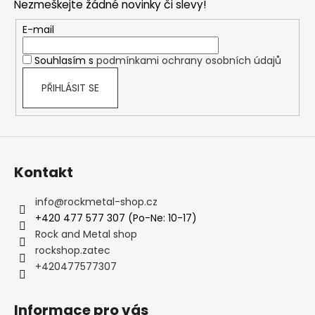
č
Nezmeškejte žádné novinky či slevy!
a
u
t
E-mail
j
í
e
Souhlasím s
podmínkami ochrany osobních údajů
m
e
PŘIHLÁSIT SE
TRIČKO
-
HELLOWEEN
-
PUMPKINS
Kontakt
UNITED
590
info
@
rockmetal-shop.cz
Kč
+420 477 577 307 (Po-Ne: 10-17)
Rock and Metal shop
rockshop.zatec
+420477577307
Informace pro vás