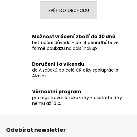
a
ZPĚT DO OBCHODU
j
í
t
Možnost vrácení zboží do 30 dnů
?
bez udání důvodu - po 14 denní lhůtě ve
formě poukazu na další nákup
Doručení i o víkendu
do AlzaBoxů po celé ČR díky spolupráci s
HLEDAT
Alza.cz
Věrnostní program
D
pro registrované zákazníky - ušetřete díky
o
němu až 10 %
p
Z
o
r
á
Odebírat newsletter
u
p