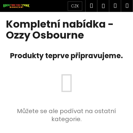
K
Přejít
Hledat
Náku
M
Přihlášen
CZK
na
o
obsah
Zpět
Zpět
košík
š
Kompletní nabídka -
í
C
Ozzy Osbourne
k
o
p
Produkty teprve připravujeme.
o
t
ř
e
b
u
j
e
Můžete se ale podívat na ostatní
t
kategorie.
e
n