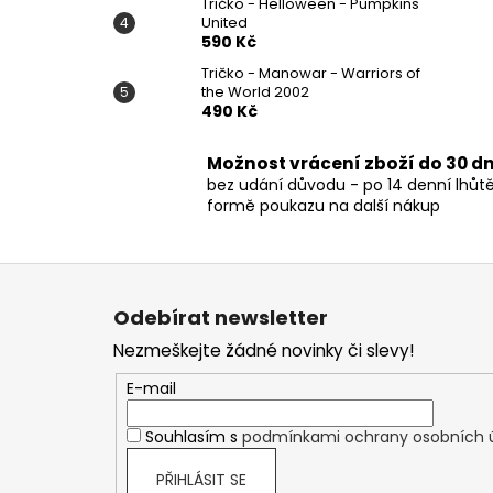
Tričko - Helloween - Pumpkins
United
590 Kč
Tričko - Manowar - Warriors of
the World 2002
490 Kč
Možnost vrácení zboží do 30 d
bez udání důvodu - po 14 denní lhůt
formě poukazu na další nákup
Z
á
Odebírat newsletter
p
Nezmeškejte žádné novinky či slevy!
a
t
E-mail
í
Souhlasím s
podmínkami ochrany osobních 
PŘIHLÁSIT SE