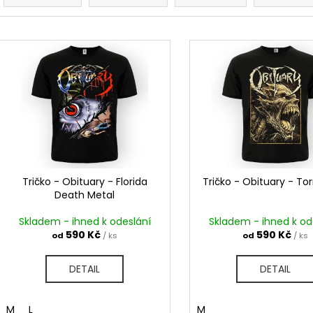
BLACK HEARTS
STRING POPS
z
590 Kč
490 Kč
e
V
n
ý
í
p
p
i
r
s
o
p
d
r
u
o
k
d
Tričko - Obituary - Florida
Tričko - Obituary - To
t
Death Metal
u
ů
k
Skladem - ihned k odeslání
Skladem - ihned k od
t
590 Kč
590 Kč
od
/ ks
od
/ ks
ů
DETAIL
DETAIL
M
L
M