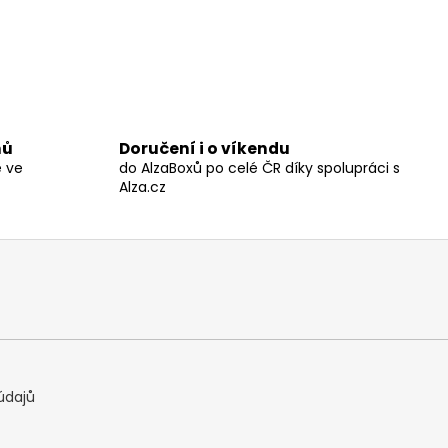
nů
Doručení i o víkendu
ě ve
do AlzaBoxů po celé ČR díky spolupráci s
Alza.cz
údajů