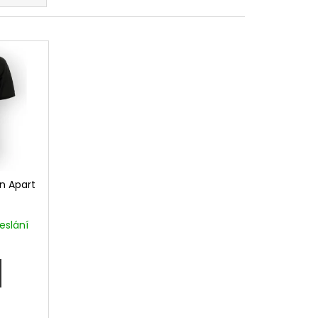
rn Apart
eslání