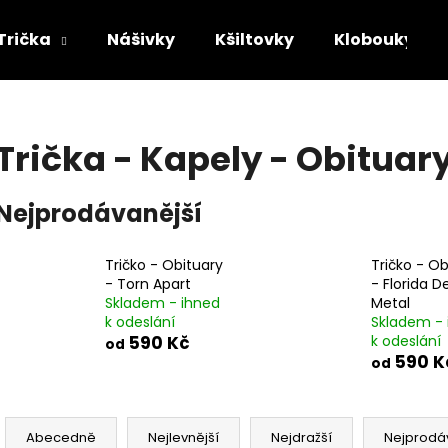
Trička
Nášivky
Kšiltovky
Klobouky
Co potřebujete najít?
Trička - Kapely - Obituar
HLEDAT
Nejprodávanější
Tričko - Obituary
Tričko - Ob
Doporučujeme
- Torn Apart
- Florida D
Skladem - ihned
Metal
k odeslání
Skladem - 
590 Kč
k odeslání
od
590 K
od
Ř
TRIČKO - MAYHEM - DAWN OF THE
TRIČKO - ACID B
a
Abecedně
Nejlevnější
Nejdražší
Nejprodá