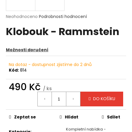
a
j
Průměrné
Neohodnoceno
Podrobnosti hodnocení
í
hodnocení
Klobouk - Rammstein
produktu
t
je
?
0,0
z
Možnosti doručení
5
hvězdiček.
Na dotaz - dostupnost zjistíme do 2 dnů
HLEDAT
Kód:
814
490 Kč
/ ks
D
Měrná
DO KOŠÍKU
o
cena:
p
o
Zeptat se
Hlídat
Sdílet
r
u
Kompletní nabídka -
Kategorie
: