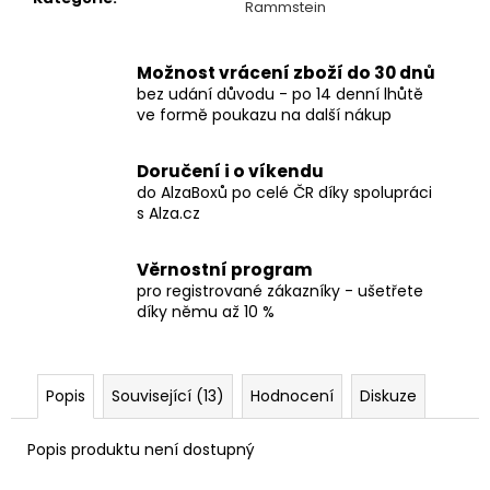
č
Rammstein
u
j
e
Možnost vrácení zboží do 30 dnů
bez udání důvodu - po 14 denní lhůtě
m
ve formě poukazu na další nákup
e
Doručení i o víkendu
TRIČKO
do AlzaBoxů po celé ČR díky spolupráci
-
s Alza.cz
HELLOWEEN
-
PUMPKINS
Věrnostní program
UNITED
pro registrované zákazníky - ušetřete
590
díky němu až 10 %
Kč
Popis
Související (13)
Hodnocení
Diskuze
Popis produktu není dostupný