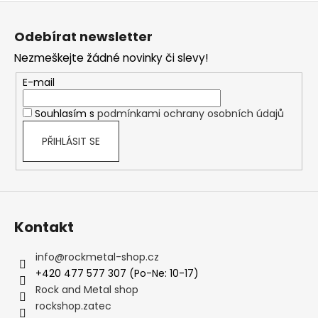
Z
á
Odebírat newsletter
p
Nezmeškejte žádné novinky či slevy!
a
t
E-mail
í
Souhlasím s
podmínkami ochrany osobních údajů
PŘIHLÁSIT SE
Kontakt
info
@
rockmetal-shop.cz
+420 477 577 307 (Po-Ne: 10-17)
Rock and Metal shop
rockshop.zatec