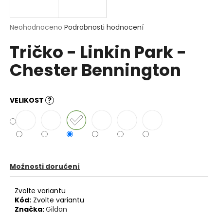
a
j
Průměrné
Neohodnoceno
Podrobnosti hodnocení
í
hodnocení
Tričko - Linkin Park -
produktu
t
je
?
Chester Bennington
0,0
z
5
hvězdiček.
VELIKOST
?
HLEDAT
D
o
Možnosti doručení
p
o
Zvolte variantu
r
Kód:
Zvolte variantu
u
Značka:
Gildan