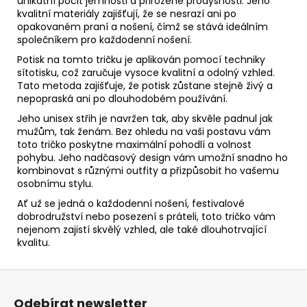
unikátní pocit jemnosti a přirozené prodyšnosti. Jeho
kvalitní materiály zajišťují, že se nesrazí ani po
opakovaném praní a nošení, čímž se stává ideálním
společníkem pro každodenní nošení.
Potisk na tomto tričku je aplikován pomocí techniky
sítotisku, což zaručuje vysoce kvalitní a odolný vzhled.
Tato metoda zajišťuje, že potisk zůstane stejně živý a
nepopraská ani po dlouhodobém používání.
Jeho unisex střih je navržen tak, aby skvěle padnul jak
mužům, tak ženám. Bez ohledu na vaši postavu vám
toto tričko poskytne maximální pohodlí a volnost
pohybu. Jeho nadčasový design vám umožní snadno ho
kombinovat s různými outfity a přizpůsobit ho vašemu
osobnímu stylu.
Ať už se jedná o každodenní nošení, festivalové
dobrodružství nebo posezení s práteli, toto tričko vám
nejenom zajistí skvělý vzhled, ale také dlouhotrvající
kvalitu.
Z
á
Odebírat newsletter