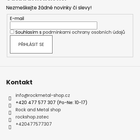
p
Nezmeškejte žádné novinky či slevy!
a
t
E-mail
í
Souhlasím s
podmínkami ochrany osobních údajů
PŘIHLÁSIT SE
Kontakt
info
@
rockmetal-shop.cz
+420 477 577 307 (Po-Ne: 10-17)
Rock and Metal shop
rockshop.zatec
+420477577307