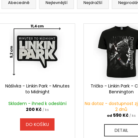
BLACK HEARTS
STRING POPS
a
Abecedně
Nejlevnější
Nejdražší
Nejprodá
590 Kč
490 Kč
z
e
V
n
ý
í
p
p
i
r
s
o
p
d
r
u
o
k
d
Nášivka - Linkin Park - Minutes
Tričko - Linkin Park - 
t
to Midnight
Bennington
u
ů
k
Skladem - ihned k odeslání
Na dotaz - dostupnost z
t
200 Kč
2 dnů
/ ks
590 Kč
od
/ ks
ů
DO KOŠÍKU
DETAIL