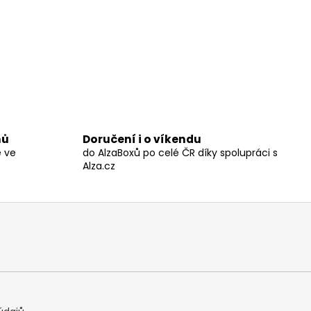
nů
Doručení i o víkendu
ě ve
do AlzaBoxů po celé ČR díky spolupráci s
Alza.cz