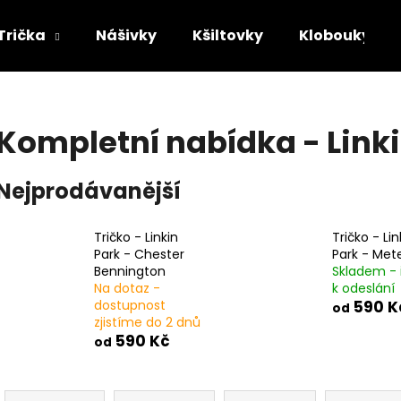
Trička
Nášivky
Kšiltovky
Klobouky
Co potřebujete najít?
Kompletní nabídka - Link
HLEDAT
Nejprodávanější
Tričko - Linkin
Tričko - Lin
Doporučujeme
Park - Chester
Park - Met
Bennington
Skladem - 
Na dotaz -
k odeslání
dostupnost
590 K
od
zjistíme do 2 dnů
590 Kč
od
Ř
TRIČKO - MAYHEM - DAWN OF THE
TRIČKO - ACID B