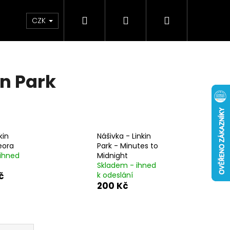
Hledat
Přihlášení
Nákupní
Osušky
Hrnky
Mikiny
Čepice
Tašky
CZK
košík
in Park
kin
Nášivka - Linkin
eora
Park - Minutes to
ihned
Midnight
Skladem - ihned
č
k odeslání
200 Kč
ATH - WHEN THE KITE