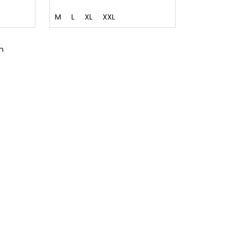
M
L
XL
XXL
m