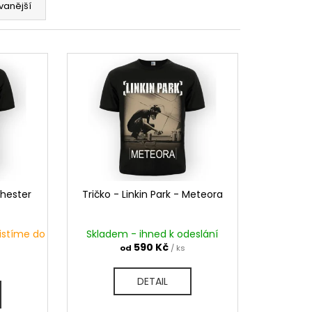
vanější
Chester
Tričko - Linkin Park - Meteora
jistíme do
Skladem - ihned k odeslání
590 Kč
od
/ ks
DETAIL