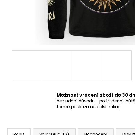
490 Kč
Možnost vrácení zboží do 30 d
bez udání důvodu - po 14 denní lhůt
formě poukazu na další nákup
Popis
Související (2)
Hodnocení
Disku