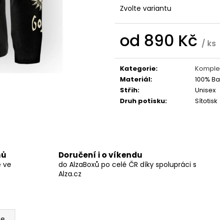
BLACK HEARTS
STRING POPS
Zvolte variantu
590 Kč
490 Kč
od
890 Kč
/ ks
Měrná
cena:
Kategorie
:
Komplet
Materiál
:
100% Ba
Střih
:
Unisex
Druh potisku
:
Sítotisk
nů
Doručení i o víkendu
ě ve
do AlzaBoxů po celé ČR díky spolupráci s
Alza.cz
ze