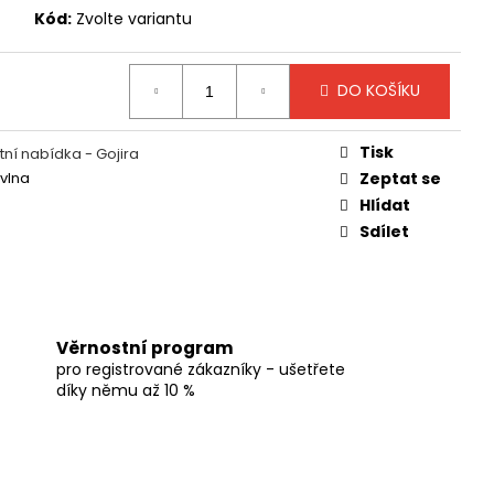
Kód:
Zvolte variantu
DO KOŠÍKU
Tisk
ní nabídka - Gojira
vlna
Zeptat se
Hlídat
Sdílet
Věrnostní program
pro registrované zákazníky - ušetřete
díky němu až 10 %