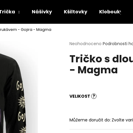
Trička
Nášivky
Kšiltovky
Klobouky
 rukávem - Gojira - Magma
Co potřebujete najít?
Průměrné
Neohodnoceno
Podrobnosti h
hodnocení
Tričko s dl
produktu
HLEDAT
je
- Magma
0,0
z
5
Doporučujeme
hvězdiček.
VELIKOST
?
Můžeme doručit do:
Zvolte var
TRIČKO - MAYHEM - DAWN OF THE
TRIČKO - ACID B