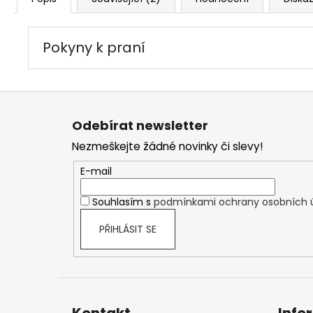
Pokyny k praní
Z
á
Odebírat newsletter
p
Nezmeškejte žádné novinky či slevy!
a
t
E-mail
í
Souhlasím s
podmínkami ochrany osobních 
PŘIHLÁSIT SE