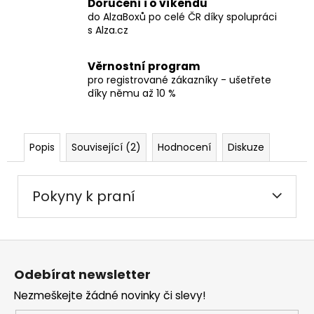
Doručení i o víkendu
do AlzaBoxů po celé ČR díky spolupráci
s Alza.cz
Věrnostní program
pro registrované zákazníky - ušetřete
díky němu až 10 %
Popis
Související (2)
Hodnocení
Diskuze
Pokyny k praní
Z
á
Odebírat newsletter
p
Nezmeškejte žádné novinky či slevy!
a