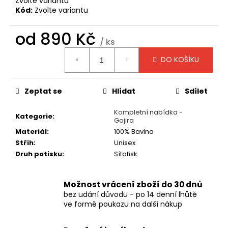
č
Zvolte variantu
Kód:
Zvolte variantu
u
j
od
890 Kč
e
/ ks
m
Měrná
e
DO KOŠÍKU
cena:
TRIČKO
Zeptat se
Hlídat
Sdílet
-
ACID
Kompletní nabídka -
BATH
Kategorie
:
Gojira
-
WHEN
Materiál
:
100% Bavlna
THE
Střih
:
Unisex
KITE
Druh potisku
:
Sítotisk
STRING
POPS
490
Možnost vrácení zboží do 30 dnů
Kč
bez udání důvodu - po 14 denní lhůtě
ve formě poukazu na další nákup