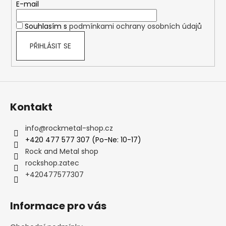
t
E-mail
í
Souhlasím s
podmínkami ochrany osobních údajů
PŘIHLÁSIT SE
Kontakt
info
@
rockmetal-shop.cz
+420 477 577 307 (Po-Ne: 10-17)
Rock and Metal shop
rockshop.zatec
+420477577307
Informace pro vás