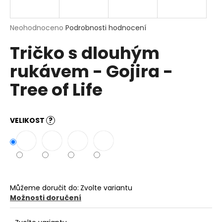
a
j
Průměrné
Neohodnoceno
Podrobnosti hodnocení
í
hodnocení
Tričko s dlouhým
produktu
t
je
?
rukávem - Gojira -
0,0
z
Tree of Life
5
hvězdiček.
HLEDAT
VELIKOST
?
D
o
p
Můžeme doručit do:
Zvolte variantu
o
Možnosti doručení
r
u