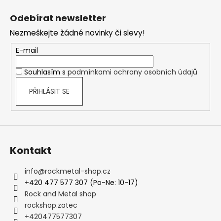
p
á
i
Odebírat newsletter
p
s
Nezmeškejte žádné novinky či slevy!
a
u
t
E-mail
í
Souhlasím s
podmínkami ochrany osobních údajů
PŘIHLÁSIT SE
Kontakt
info
@
rockmetal-shop.cz
+420 477 577 307 (Po-Ne: 10-17)
Rock and Metal shop
rockshop.zatec
+420477577307