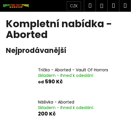
K
Přejít
Hledat
Náku
M
Přihlášen
CZK
na
o
obsah
Zpět
Zpět
košík
š
Kompletní nabídka -
í
C
Aborted
k
o
p
Nejprodávanější
o
t
ř
Tričko - Aborted - Vault Of Horrors
Skladem - ihned k odeslání
e
590 Kč
od
b
u
j
Nášivka - Aborted
e
Skladem - ihned k odeslání
200 Kč
t
e
n