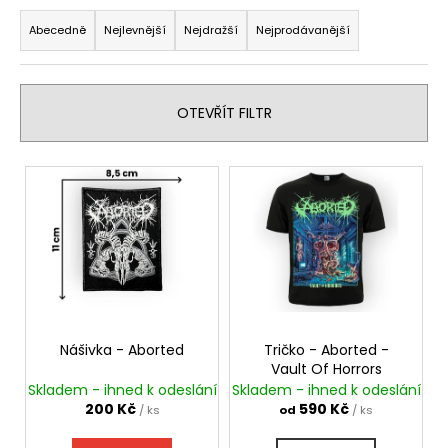
Ř
a
a
Abecedně
Nejlevnější
Nejdražší
Nejprodávanější
j
z
í
e
t
n
OTEVŘÍT FILTR
?
í
p
V
r
ý
o
p
HLEDAT
d
i
u
s
k
p
t
D
r
o
ů
o
Nášivka - Aborted
Tričko - Aborted -
p
Vault Of Horrors
d
o
Skladem - ihned k odeslání
Skladem - ihned k odeslání
u
r
200 Kč
590 Kč
/ ks
od
/ ks
u
k