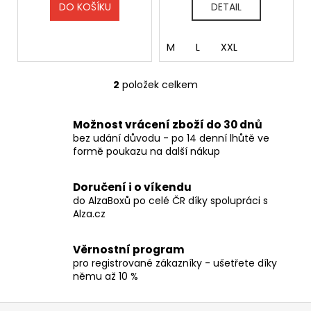
č
t
DO KOŠÍKU
DETAIL
u
ů
j
e
M
L
XXL
m
e
2
položek celkem
O
v
TRIČKO
l
Možnost vrácení zboží do 30 dnů
-
á
bez udání důvodu - po 14 denní lhůtě ve
HELLOWEEN
d
formě poukazu na další nákup
-
a
PUMPKINS
UNITED
c
Doručení i o víkendu
í
590
do AlzaBoxů po celé ČR díky spolupráci s
Kč
p
Alza.cz
r
v
Věrnostní program
k
pro registrované zákazníky - ušetřete díky
y
němu až 10 %
v
ý
Z