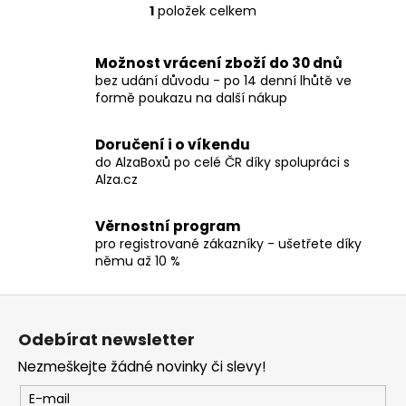
č
1
položek celkem
O
u
v
j
l
e
Možnost vrácení zboží do 30 dnů
á
m
bez udání důvodu - po 14 denní lhůtě ve
d
formě poukazu na další nákup
e
a
c
Doručení i o víkendu
TRIČKO
í
do AlzaBoxů po celé ČR díky spolupráci s
-
p
Alza.cz
MANOWAR
r
-
v
WARRIORS
Věrnostní program
OF
k
pro registrované zákazníky - ušetřete díky
THE
y
němu až 10 %
WORLD
v
2002
ý
Z
490
p
Kč
á
i
Odebírat newsletter
p
s
Nezmeškejte žádné novinky či slevy!
a
u
t
E-mail