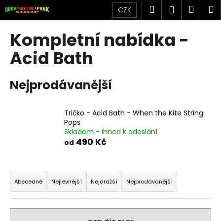
K
Přejít
Hledat
Náku
M
Přihlášen
CZK
na
o
obsah
Zpět
Zpět
košík
š
Kompletní nabídka -
í
C
Acid Bath
k
o
p
Nejprodávanější
o
t
Tričko - Acid Bath - When the Kite String
ř
Pops
e
Skladem - ihned k odeslání
b
490 Kč
od
u
j
Ř
e
a
Abecedně
Nejlevnější
Nejdražší
Nejprodávanější
t
z
e
e
n