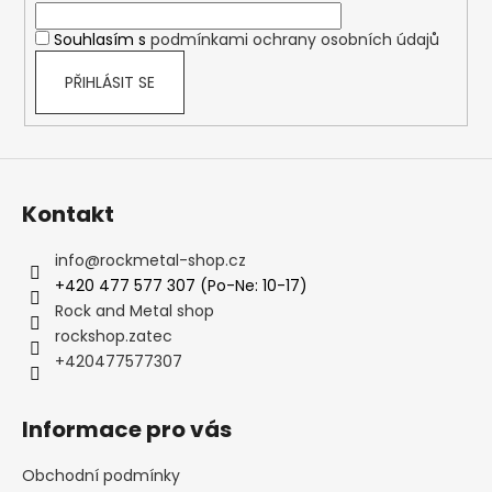
í
Souhlasím s
podmínkami ochrany osobních údajů
PŘIHLÁSIT SE
Kontakt
info
@
rockmetal-shop.cz
+420 477 577 307 (Po-Ne: 10-17)
Rock and Metal shop
rockshop.zatec
+420477577307
Informace pro vás
Obchodní podmínky