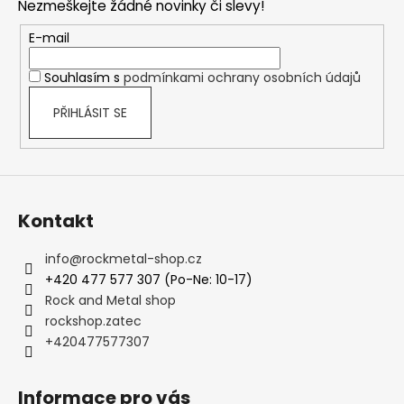
č
Nezmeškejte žádné novinky či slevy!
a
u
t
E-mail
j
í
e
Souhlasím s
podmínkami ochrany osobních údajů
m
e
PŘIHLÁSIT SE
TRIČKO
-
SEPULTURA
-
ARISE
Kontakt
490
Kč
info
@
rockmetal-shop.cz
+420 477 577 307 (Po-Ne: 10-17)
Rock and Metal shop
rockshop.zatec
+420477577307
Informace pro vás