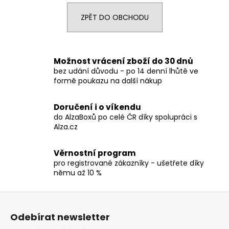
a
ZPĚT DO OBCHODU
j
í
t
Možnost vrácení zboží do 30 dnů
?
bez udání důvodu - po 14 denní lhůtě ve
formě poukazu na další nákup
Doručení i o víkendu
do AlzaBoxů po celé ČR díky spolupráci s
HLEDAT
Alza.cz
Věrnostní program
D
pro registrované zákazníky - ušetřete díky
o
němu až 10 %
p
Z
o
r
á
Odebírat newsletter
u
p