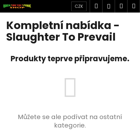
K
Přejít
Hledat
Náku
M
Přihlášen
CZK
na
o
obsah
Zpět
Zpět
košík
š
Kompletní nabídka -
í
C
Slaughter To Prevail
k
o
p
Produkty teprve připravujeme.
o
t
ř
e
b
u
j
e
Můžete se ale podívat na ostatní
t
kategorie.
e
n