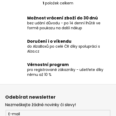
č
1
položek celkem
O
u
v
j
l
e
Možnost vrácení zboží do 30 dnů
á
m
bez udání důvodu - po 14 denní lhůtě ve
d
formě poukazu na další nákup
e
a
c
Doručení i o víkendu
TRIČKO
í
do AlzaBoxů po celé ČR díky spolupráci s
-
p
Alza.cz
MANOWAR
r
-
v
WARRIORS
Věrnostní program
OF
k
pro registrované zákazníky - ušetřete díky
THE
y
němu až 10 %
WORLD
v
2002
ý
Z
490
p
Kč
á
i
Odebírat newsletter
p
s
Nezmeškejte žádné novinky či slevy!
a
u
t
E-mail