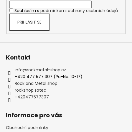
í
Souhlasím s
podmínkami ochrany osobních údajů
PŘIHLÁSIT SE
Kontakt
info
@
rockmetal-shop.cz
+420 477 577 307 (Po-Ne: 10-17)
Rock and Metal shop
rockshop.zatec
+420477577307
Informace pro vás
Obchodní podmínky