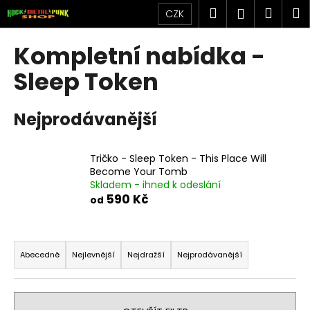
K
Přejít
Hledat
Náku
M
Přihlášen
CZK
na
o
obsah
Zpět
Zpět
košík
š
Kompletní nabídka -
í
C
Sleep Token
k
o
p
Nejprodávanější
o
t
Tričko - Sleep Token - This Place Will
ř
Become Your Tomb
e
Skladem - ihned k odeslání
b
590 Kč
od
u
j
Ř
e
a
Abecedně
Nejlevnější
Nejdražší
Nejprodávanější
t
z
e
e
n