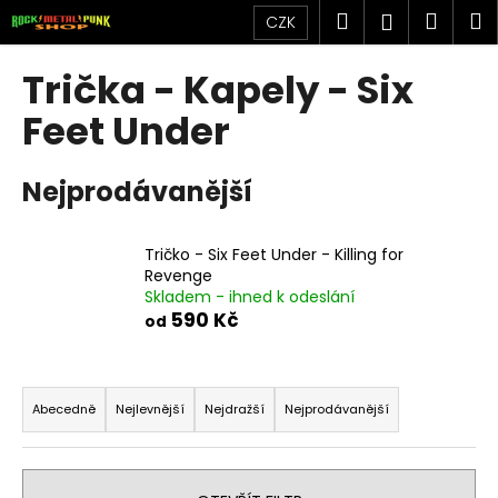
K
Přejít
Hledat
Náku
M
Přihlášen
CZK
na
o
obsah
Zpět
Zpět
košík
š
Trička - Kapely - Six
í
C
Feet Under
k
o
p
Nejprodávanější
o
t
Tričko - Six Feet Under - Killing for
ř
Revenge
e
Skladem - ihned k odeslání
b
590 Kč
od
u
j
Ř
e
a
Abecedně
Nejlevnější
Nejdražší
Nejprodávanější
t
z
e
e
n