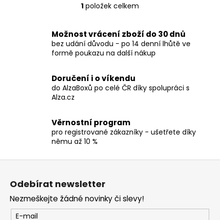
č
1
položek celkem
O
u
v
j
l
e
Možnost vrácení zboží do 30 dnů
á
m
bez udání důvodu - po 14 denní lhůtě ve
d
formě poukazu na další nákup
e
a
c
Doručení i o víkendu
TRIČKO
í
do AlzaBoxů po celé ČR díky spolupráci s
-
p
Alza.cz
MANOWAR
r
-
v
WARRIORS
Věrnostní program
OF
k
pro registrované zákazníky - ušetřete díky
THE
y
němu až 10 %
WORLD
v
2002
ý
Z
490
p
Kč
á
i
Odebírat newsletter
p
s
Nezmeškejte žádné novinky či slevy!
a
u
t
E-mail