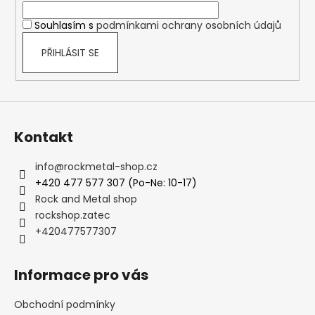
í
Souhlasím s
podmínkami ochrany osobních údajů
PŘIHLÁSIT SE
Kontakt
info
@
rockmetal-shop.cz
+420 477 577 307 (Po-Ne: 10-17)
Rock and Metal shop
rockshop.zatec
+420477577307
Informace pro vás
Obchodní podmínky